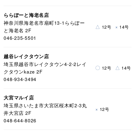
ららぽーと海老名店
神奈川県海老名市扇町13-1ららぽー
△
×
12号
14号
と海老名 2F
046-235-5501
越谷レイクタウン店
埼玉県越谷市レイクタウン4-2-2レイ
〇
△
12号
14号
クタウンkaze 2F
048-934-3494
大宮マルイ店
埼玉県さいたま市大宮区桜木町2-3丸
×
12号
井大宮店 2F
048-644-8026