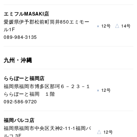
エミフルMASAKI店
愛媛県伊予郡松前町筒井850エミモー
×
△
12号
14号
ル1F
089-984-3135
九州・沖縄
ららぽーと福岡店
福岡県福岡市博多区那珂６－２３－１
×
12号
ららぽーと福岡 １階
092-586-9720
福岡パルコ店
福岡県福岡市中央区天神2-11-1福岡パ
△
12号
ルコ 3F