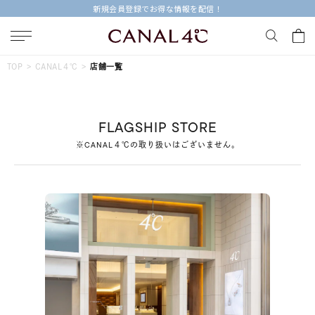
新規会員登録でお得な情報を配信！
キーワードで検索する
TOP
CANAL４℃
店舗一覧
人気検索キーワード
FLAGSHIP STORE
#summer
#ペア
#ダイヤモンド ネックレス
※CANAL４℃の取り扱いはございません。
#エタニティ
#くまのプーさん
ブランド
Canal４℃
カテゴリー
すべてのジュエリー
素材