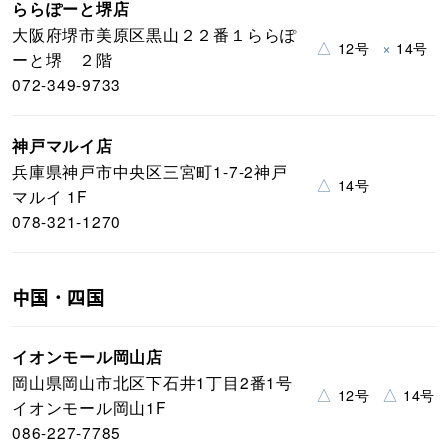
ららぽーと堺店
大阪府堺市美原区黒山２２番１ららぽ
△
×
12号
14号
ーと堺 ２階
072-349-9733
神戸マルイ店
兵庫県神戸市中央区三宮町1-7-2神戸
△
14号
マルイ 1F
078-321-1270
中国・四国
イオンモール岡山店
岡山県岡山市北区下石井1丁目2番1号
△
△
12号
14号
イオンモール岡山1F
086-227-7785