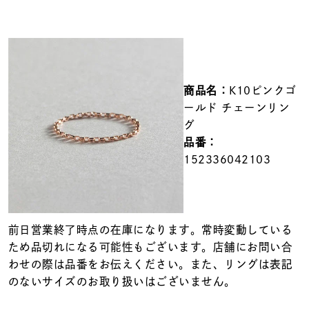
メンズ
～
リングサイズ
価格
¥0
¥400,000
商品名：
K10ピンクゴ
ールド チェーンリン
在庫
グ
在庫ありのみ
すべて表示
品番：
152336042103
前日営業終了時点の在庫になります。常時変動している
ため品切れになる可能性もございます。店舗にお問い合
わせの際は品番をお伝えください。また、リングは表記
のないサイズのお取り扱いはございません。