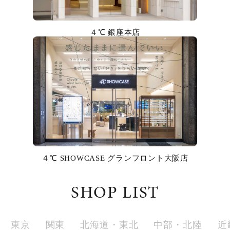
カラー
４℃ 銀座本店
誕生石
モチーフ
石の色
ファッションテイスト
着用シーン
４℃ SHOWCASE グランフロント大阪店
コレクション
SHOP LIST
レディース
～
リングサイズ
東京
関東
北海道・東北
中部・北陸
近