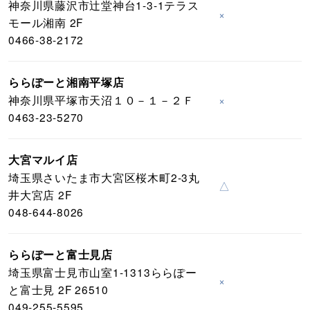
神奈川県藤沢市辻堂神台1-3-1テラス
×
モール湘南 2F
0466-38-2172
ららぽーと湘南平塚店
神奈川県平塚市天沼１０－１－２Ｆ
×
0463-23-5270
大宮マルイ店
埼玉県さいたま市大宮区桜木町2-3丸
△
井大宮店 2F
048-644-8026
ららぽーと富士見店
埼玉県富士見市山室1-1313ららぽー
×
と富士見 2F 26510
049-255-5595