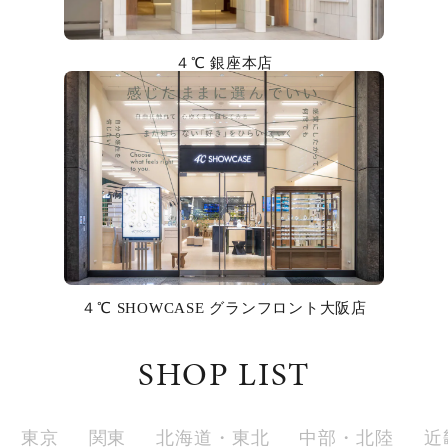
カラー
４℃ 銀座本店
誕生石
モチーフ
石の色
ファッションテイスト
着用シーン
４℃ SHOWCASE グランフロント大阪店
コレクション
SHOP LIST
レディース
～
リングサイズ
東京
関東
北海道・東北
中部・北陸
近