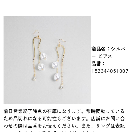
メンズ
～
リングサイズ
価格
¥0
¥400,000
商品名：
シルバ
在庫
在庫ありのみ
すべて表示
ー ピアス
品番：
152344051007
前日営業終了時点の在庫になります。常時変動している
ため品切れになる可能性もございます。店舗にお問い合
わせの際は品番をお伝えください。また、リングは表記