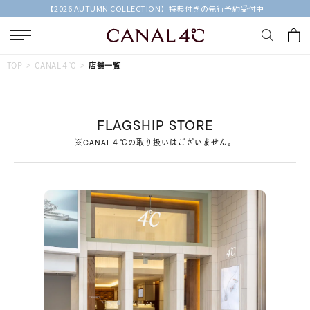
【2026 AUTUMN COLLECTION】特典付きの先行予約受付中
キーワードで検索する
TOP
CANAL４℃
店舗一覧
人気検索キーワード
FLAGSHIP STORE
#ペア
#ハーフエタニティリング
#エタニティ
※CANAL４℃の取り扱いはございません。
#ダイヤモンド ネックレス
#eギフト
ブランド
Canal４℃
カテゴリー
すべてのジュエリー
素材