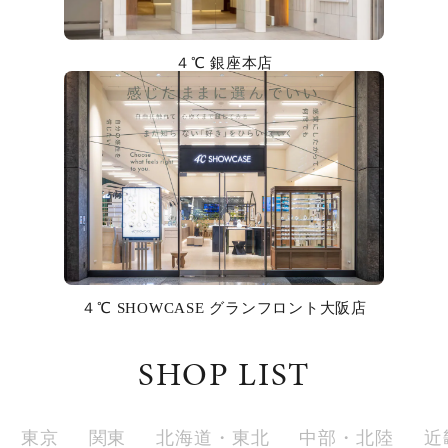
カラー
４℃ 銀座本店
誕生石
モチーフ
石の色
ファッションテイスト
着用シーン
４℃ SHOWCASE グランフロント大阪店
コレクション
SHOP LIST
レディース
～
リングサイズ
東京
関東
北海道・東北
中部・北陸
近