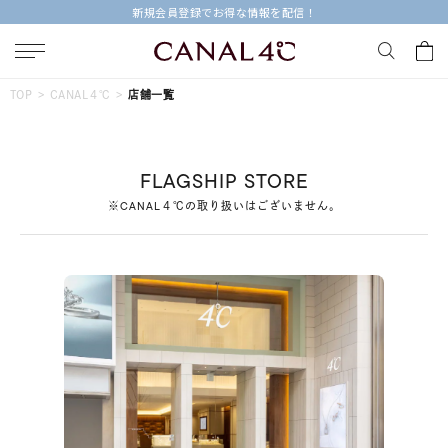
新規会員登録でお得な情報を配信！
キーワードで検索する
TOP
CANAL４℃
店舗一覧
人気検索キーワード
FLAGSHIP STORE
#ペア
#ハーフエタニティリング
#エタニティ
※CANAL４℃の取り扱いはございません。
#ダイヤモンド ネックレス
#eギフト
ブランド
Canal４℃
カテゴリー
すべてのジュエリー
素材