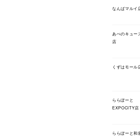
在庫
在
なんばマルイ
あべのキュー
店
くずはモール
ららぽーと
EXPOCITY店
ららぽーと和