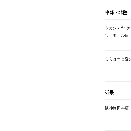
ファッションテイスト
フェミ
中部・北陸
着用シーン
オフィ
タカシマヤ 
ワーモール店
耳周り
コレクション
公式オ
ららぽーと愛
レディース
リングサイズ
メンズ
近畿
リングサイズ
阪神梅田本店
価格
¥0