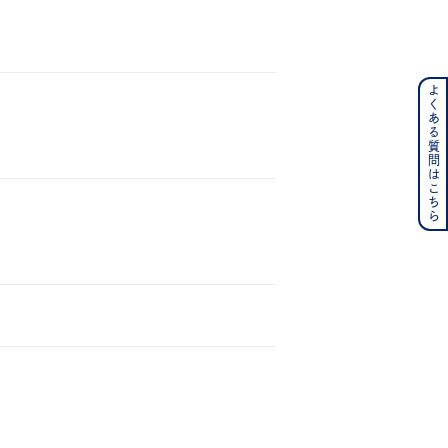
よくある質問はこちら
ンレス
その他
の誕生石
6月の誕生石
月の誕生石
12月の誕生石
ムーン
フラワー
イエロー
ブラウン