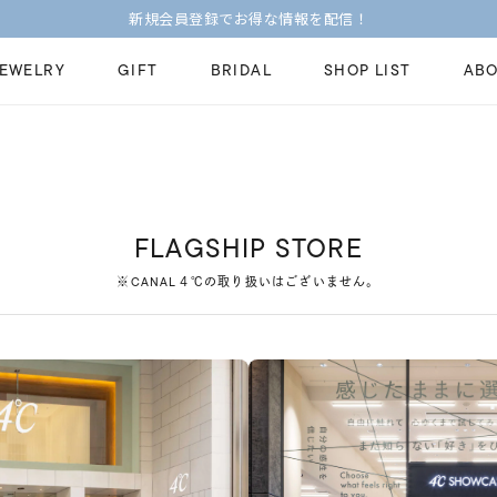
新規会員登録でお得な情報を配信！
JEWELRY
GIFT
BRIDAL
SHOP LIST
ABO
ピンキーリング
ピアス
Fashion Jewelry
Brid
ペアネックレス
ペアリング
プレゼントガイド
永久
FLAGSHIP STORE
新着商品
限定ジュエリ
ジュエリーケア
ブラ
※CANAL４℃の取り扱いはございません。
ーチ
アジャスター
ブライダルリ
法人のお客様
ブラ