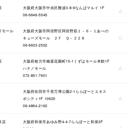
庫ありのみ
すべて表示
店
大阪府大阪市中央区難波3-8-9なんばマルイ 1F
△
06-6646-5545
ズモール
大阪府大阪市阿倍野区阿倍野筋１－６－１あべの
〇
キューズモール ２Ｆ Ｑ－２２８
06-6633-2552
店
大阪府枚方市楠葉花園町15-1くずはモール本館1F
△
ハナノモール
072-851-7601
大阪府吹田市千里万博公園2-1ららぽーとエキス
△
ポシティ1F 10620
06-4864-2162
泉店
大阪府和泉市あゆみ野4-4-7ららぽーと和泉3F