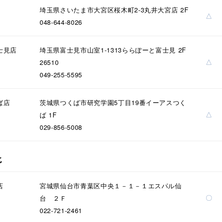
埼玉県さいたま市大宮区桜木町2-3丸井大宮店 2F
△
048-644-8026
ナ
K18
K10
K7
ゴールド
シルバー
ステ
士見店
埼玉県富士見市山室1-1313ららぽーと富士見 2F
△
26510
049-255-5595
ーカラー
ピンクカラー
ホワイトカラー
トリプルカラー
ば店
茨城県つくば市研究学園5丁目19番イーアスつく
誕生石
2月の誕生石
3月の誕生石
4月の誕生石
5月
△
ば 1F
誕生石
8月の誕生石
9月の誕生石
10月の誕生石
11
029-856-5008
リセット
絞り込んで検索する
ハート
一粒
三石
パヴェ
ライン
馬蹄
北
ダブルループ
星座
イニシャル
リボン
その他
店
宮城県仙台市青葉区中央１－１－１エスパル仙
ホワイト
ピンク
パープル
ブルー
グリーン
〇
台 ２Ｆ
マルチカラー
022-721-2461