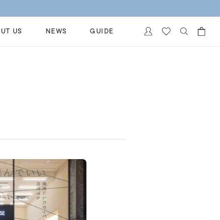
UT US
NEWS
GUIDE
カートに商品がありません。
イヤリング
al Jewelry
ペアブレスレット
保証
ー
ベストセラー
イダルサービス
ングはこちら
イダルリングの選び方