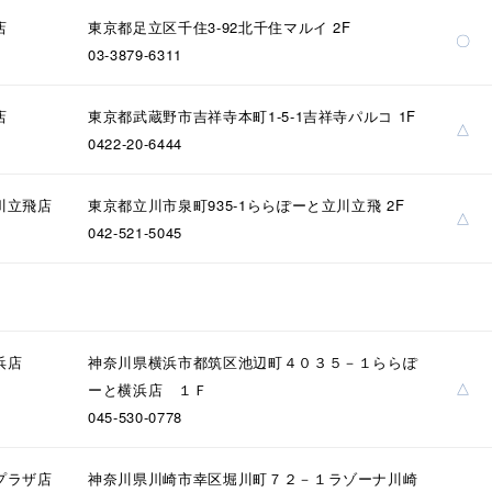
店
東京都足立区千住3-92北千住マルイ 2F
〇
03-3879-6311
店
東京都武蔵野市吉祥寺本町1-5-1吉祥寺パルコ 1F
△
0422-20-6444
川立飛店
東京都立川市泉町935-1ららぽーと立川立飛 2F
△
042-521-5045
浜店
神奈川県横浜市都筑区池辺町４０３５－１ららぽ
△
ーと横浜店 １Ｆ
045-530-0778
プラザ店
神奈川県川崎市幸区堀川町７２－１ラゾーナ川崎