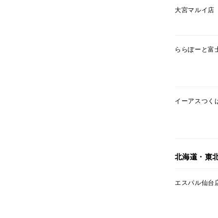
大宮マルイ店
カテゴリー
素材
プラチ
ららぽーと富
カラー
イエロ
イーアスつく
1月の
誕生石
7月の
しずく
モチーフ
北海道・東
クロス
エスパル仙台
クリア
石の色
レッド