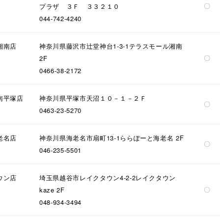
〇
プラザ ３Ｆ ３３２１０
044-742-4240
湘南店
神奈川県藤沢市辻堂神台1-3-1テラスモール湘南
〇
2F
0466-38-2172
南平塚店
神奈川県平塚市天沼１０－１－２Ｆ
〇
0463-23-5270
老名店
神奈川県海老名市扇町13-1ららぽーと海老名 2F
〇
046-235-5501
r
#ペア
#ダイヤモンド ネックレス
#エタニティ
#くまのプ
ウン店
埼玉県越谷市レイクタウン4-2-2レイクタウン
〇
kaze 2F
048-934-3494