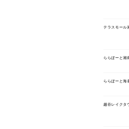
テラスモール
ららぽーと湘
ららぽーと海
人気検索キーワード
#summe
越谷レイクタ
ブランド