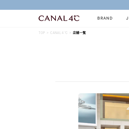
BRAND
TOP
CANAL４℃
店舗一覧
ネックレス
リング
Online Shop
イヤーカフ
ブレスレット
ショッピングガイド
時計
誕生石
よくあるご質問
すべてのジュエリー
ジュエリーポ