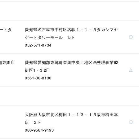
ニン
エレガント
カジュアル
フォーマル
モード
ス
ご褒美
記念日
誕生日
気分転換
デート
ゲートタ
愛知県名古屋市中村区名駅１－１－３タカシマヤ
〇
ゲートタワーモール ５Ｆ
ジュエリー
腕周りジュエリー
ペアジュエリー
ベストセ
052-571-0734
ンラインショップ限定
知東郷店
愛知県愛知郡東郷町東郷中央土地区画整理事業62
△
街区1・3 2F
～
0561-38-8130
～
大阪府大阪市北区梅田１－１３－１３阪神梅田本
〇
店 ２Ｆ
¥400,00
080-9584-9193