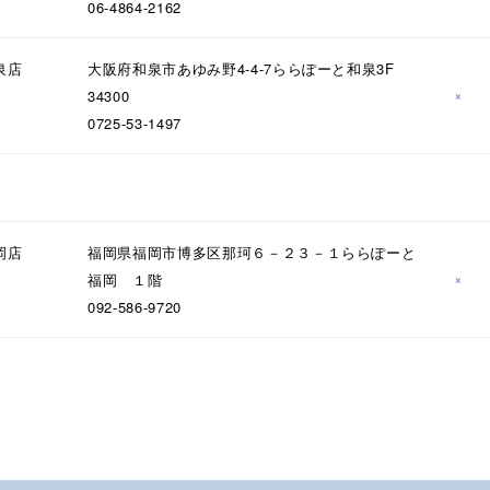
06-4864-2162
ジュエリー
腕周りジュエリー
ペアジュエリー
ベストセ
泉店
大阪府和泉市あゆみ野4-4-7ららぽーと和泉3F
ンラインショップ限定
×
34300
0725-53-1497
～
岡店
福岡県福岡市博多区那珂６－２３－１ららぽーと
～
×
福岡 １階
092-586-9720
¥400,00
庫ありのみ
すべて表示