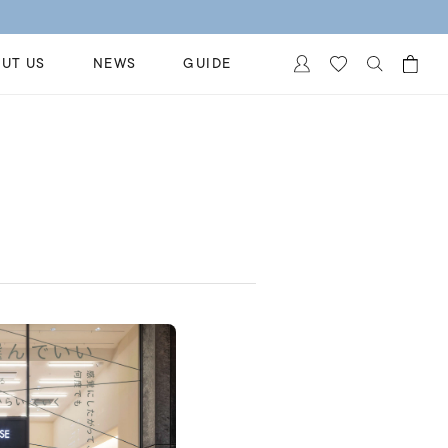
UT US
NEWS
GUIDE
カートに商品がありません。
イヤリング
al Jewelry
ペアブレスレット
保証
ー
ベストセラー
イダルサービス
ングはこちら
イダルリングの選び方