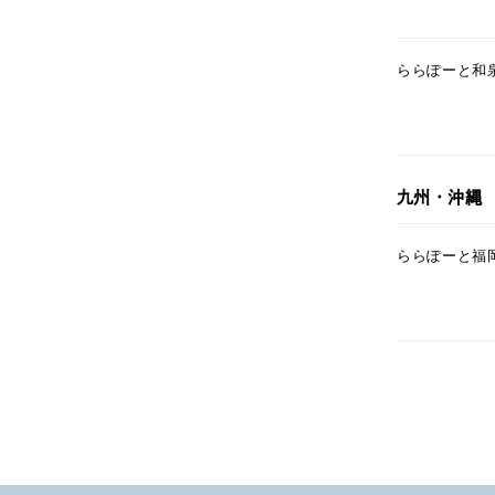
耳周り
ららぽーと和
コレクション
公式オ
レディース
リングサイズ
九州・沖縄
メンズ
ららぽーと福
リングサイズ
価格
¥0
在庫
在