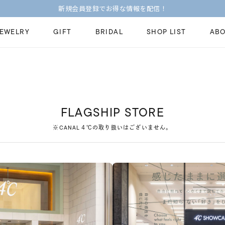
新規会員登録でお得な情報を配信！
JEWELRY
GIFT
BRIDAL
SHOP LIST
ABO
ピンキーリング
ピアス
Fashion Jewelry
Brid
ペアネックレス
ペアリング
プレゼントガイド
永久
FLAGSHIP STORE
新着商品
限定ジュエリ
ジュエリーケア
ブラ
※CANAL４℃の取り扱いはございません。
ーチ
アジャスター
ブライダルリ
法人のお客様
ブラ