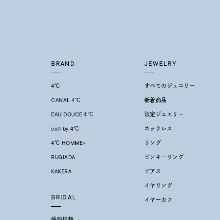
BRAND
JEWELRY
4℃
すべてのジュエリー
CANAL 4℃
新着商品
EAU DOUCE４℃
限定ジュエリー
cofl by 4℃
ネックレス
4℃ HOMME+
リング
RUGIADA
ピンキーリング
KAKERA
ピアス
イヤリング
BRIDAL
イヤーカフ
婚約指輪