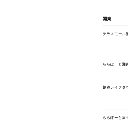
関東
テラスモール
ららぽーと湘
人気検索キーワード
#summe
ブランド
越谷レイクタ
カテゴリー
ららぽーと富