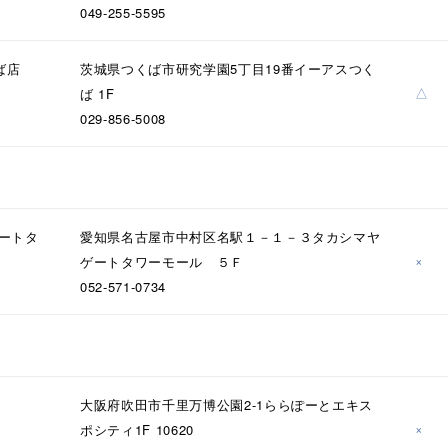
ナ
K18
K10
K7
ゴールド
シルバー
ステ
049-255-5595
ーカラー
ピンクカラー
ホワイトカラー
トリプルカラー
ば店
茨城県つくば市研究学園5丁目19番イーアスつく
△
ば 1F
029-856-5008
誕生石
2月の誕生石
3月の誕生石
4月の誕生石
5月
誕生石
8月の誕生石
9月の誕生石
10月の誕生石
11
リセット
絞り込んで検索する
ハート
一粒
三石
パヴェ
ライン
馬蹄
ゲートタ
愛知県名古屋市中村区名駅１－１－３タカシマヤ
ダブルループ
星座
イニシャル
リボン
その他
×
ゲートタワーモール ５Ｆ
052-571-0734
ホワイト
ピンク
パープル
ブルー
グリーン
マルチカラー
ニン
エレガント
カジュアル
フォーマル
モード
大阪府吹田市千里万博公園2-1ららぽーとエキス
×
ポシティ1F 10620
ス
ご褒美
記念日
誕生日
気分転換
デート