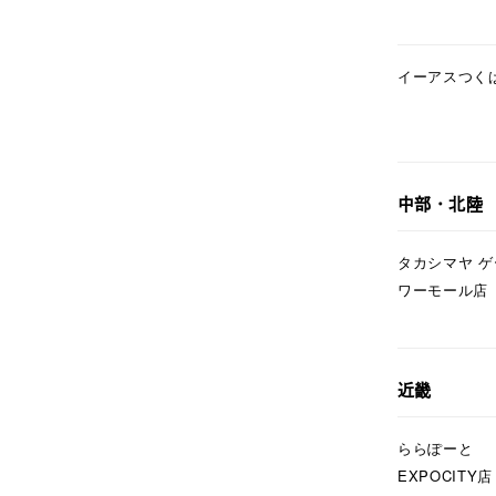
素材
プラチ
カラー
イエロ
イーアスつく
1月の
誕生石
7月の
中部・北陸
しずく
モチーフ
タカシマヤ 
クロス
ワーモール店
クリア
石の色
レッド
近畿
ファッションテイスト
フェミ
ららぽーと
EXPOCITY店
着用シーン
オフィ