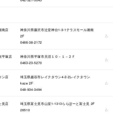
湘南店
神奈川県藤沢市辻堂神台1-3-1テラスモール湘南
△
2F
0466-38-2172
南平塚店
神奈川県平塚市天沼１０－１－２Ｆ
r
#ペア
#ダイヤモンド ネックレス
#エタニティ
#くまのプ
△
0463-23-5270
ウン店
埼玉県越谷市レイクタウン4-2-2レイクタウン
△
kaze 2F
048-934-3494
士見店
埼玉県富士見市山室1-1313ららぽーと富士見 2F
△
26510