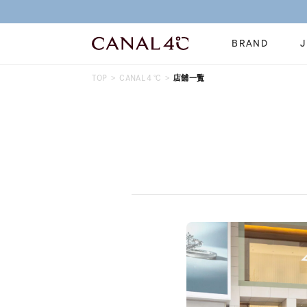
BRAND
TOP
CANAL４℃
店舗一覧
ネックレス
リング
Online Shop
イヤーカフ
ブレスレット
ショッピングガイド
時計
誕生石
よくあるご質問
すべてのジュエリー
ジュエリーポ