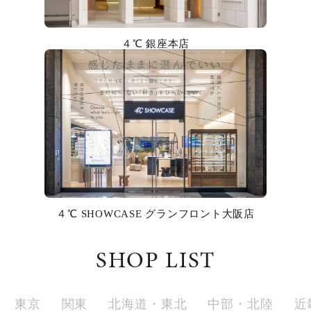
カラー
４℃ 銀座本店
誕生石
モチーフ
石の色
ファッションテイスト
着用シーン
４℃ SHOWCASE グランフロント大阪店
コレクション
SHOP LIST
レディース
～
リングサイズ
東京
関東
北海道・東北
中部・北陸
近