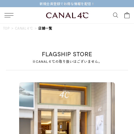
新規会員登録でお得な情報を配信！
キーワードで検索する
TOP
CANAL４℃
店舗一覧
人気検索キーワード
FLAGSHIP STORE
#ペア
#ハーフエタニティリング
#エタニティ
※CANAL４℃の取り扱いはございません。
#ダイヤモンド ネックレス
#eギフト
ブランド
Canal４℃
カテゴリー
すべてのジュエリー
素材