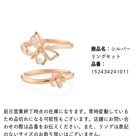
メンズ
～
リングサイズ
価格
¥0
¥400,000
商品名：
シルバー
在庫
在庫ありのみ
すべて表示
リングセット
品番：
152434241011
前日営業終了時点の在庫になります。常時変動している
ため品切れになる可能性もございます。店舗にお問い合
わせの際は品番をお伝えください。また、リングは表記
のないサイズのお取り扱いはございません。