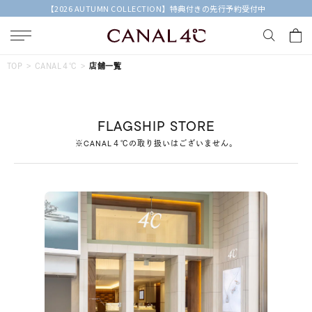
【2026 AUTUMN COLLECTION】特典付きの先行予約受付中
キーワードで検索する
TOP
CANAL４℃
店舗一覧
人気検索キーワード
FLAGSHIP STORE
#ペア
#ハーフエタニティリング
#エタニティ
※CANAL４℃の取り扱いはございません。
#ダイヤモンド ネックレス
#eギフト
ブランド
Canal４℃
カテゴリー
すべてのジュエリー
素材