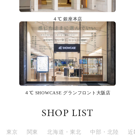
カラー
４℃ 銀座本店
誕生石
モチーフ
石の色
ファッションテイスト
着用シーン
４℃ SHOWCASE グランフロント大阪店
コレクション
SHOP LIST
レディース
～
リングサイズ
東京
関東
北海道・東北
中部・北陸
近