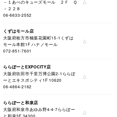
－１あべのキューズモール ２Ｆ Ｑ
△
－２２８
06-6633-2552
くずはモール店
大阪府枚方市楠葉花園町15-1くずは
△
モール本館1F ハナノモール
072-851-7601
ららぽーとEXPOCITY店
大阪府吹田市千里万博公園2-1ららぽ
△
ーとエキスポシティ1F 10620
06-4864-2162
ららぽーと和泉店
大阪府和泉市あゆみ野4-4-7ららぽー
△
と和泉3F 34300