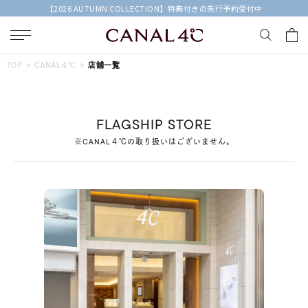
【2026 AUTUMN COLLECTION】特典付きの先行予約受付中
キーワードで検索する
TOP
CANAL４℃
店舗一覧
人気検索キーワード
FLAGSHIP STORE
#ペア
#eギフト
#ハーフエタニティリング
#刻印可
※CANAL４℃の取り扱いはございません。
#メンズ ネックレス
ブランド
Canal４℃
カテゴリー
すべてのジュエリー
素材