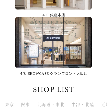
カラー
４℃ 銀座本店
誕生石
モチーフ
石の色
ファッションテイスト
着用シーン
４℃ SHOWCASE グランフロント大阪店
コレクション
SHOP LIST
レディース
～
リングサイズ
東京
関東
北海道・東北
中部・北陸
近