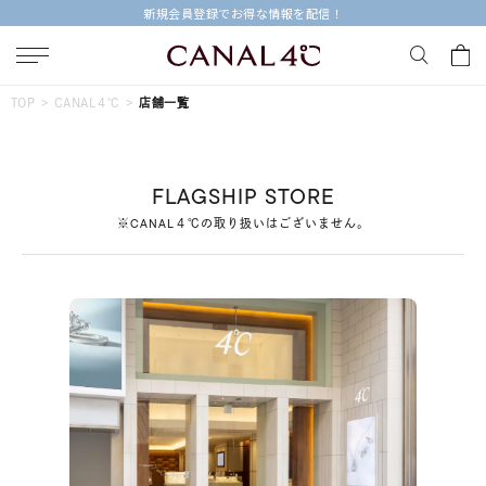
新規会員登録でお得な情報を配信！
キーワードで検索する
TOP
CANAL４℃
店舗一覧
人気検索キーワード
FLAGSHIP STORE
#summer
#ペア
#ダイヤモンド ネックレス
※CANAL４℃の取り扱いはございません。
#エタニティ
#くまのプーさん
ブランド
Canal４℃
カテゴリー
すべてのジュエリー
素材