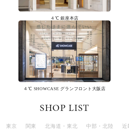
カラー
４℃ 銀座本店
誕生石
モチーフ
石の色
ファッションテイスト
着用シーン
４℃ SHOWCASE グランフロント大阪店
コレクション
SHOP LIST
レディース
～
リングサイズ
東京
関東
北海道・東北
中部・北陸
近