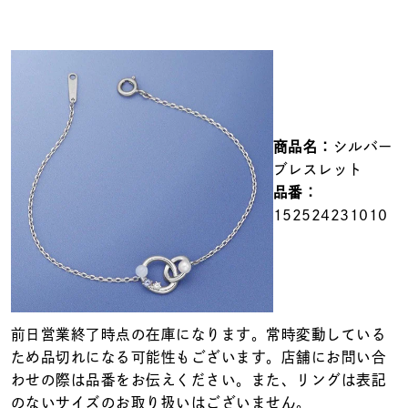
メンズ
～
リングサイズ
価格
¥0
¥400,000
商品名：
シルバー
在庫
在庫ありのみ
すべて表示
ブレスレット
品番：
152524231010
前日営業終了時点の在庫になります。常時変動している
ため品切れになる可能性もございます。店舗にお問い合
わせの際は品番をお伝えください。また、リングは表記
のないサイズのお取り扱いはございません。