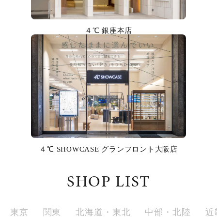
カラー
４℃ 銀座本店
誕生石
モチーフ
石の色
ファッションテイスト
着用シーン
４℃ SHOWCASE グランフロント大阪店
コレクション
SHOP LIST
レディース
～
リングサイズ
東京
関東
北海道・東北
中部・北陸
近