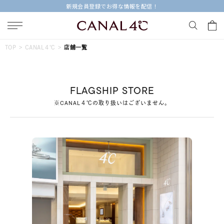
新規会員登録でお得な情報を配信！
キーワードで検索する
TOP
CANAL４℃
店舗一覧
人気検索キーワード
FLAGSHIP STORE
#summer
#ペア
#ダイヤモンド ネックレス
※CANAL４℃の取り扱いはございません。
#エタニティ
#くまのプーさん
ブランド
Canal４℃
カテゴリー
すべてのジュエリー
素材