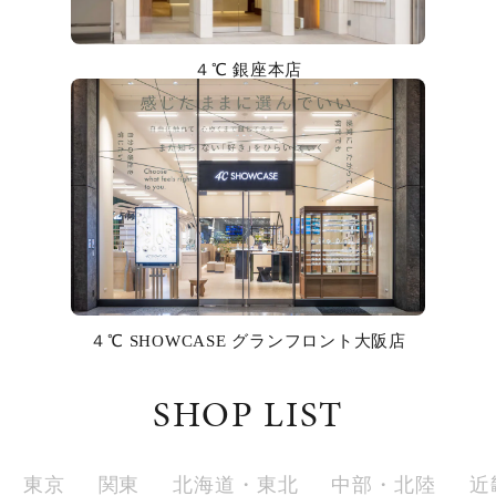
カラー
４℃ 銀座本店
誕生石
モチーフ
石の色
ファッションテイスト
着用シーン
４℃ SHOWCASE グランフロント大阪店
コレクション
SHOP LIST
レディース
～
リングサイズ
東京
関東
北海道・東北
中部・北陸
近