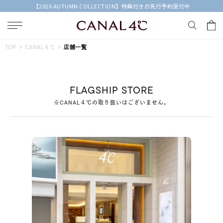
【2026 AUTUMN COLLECTION】特典付きの先行予約受付中
キーワードで検索する
TOP
CANAL４℃
店舗一覧
人気検索キーワード
FLAGSHIP STORE
#ペア
#ハーフエタニティリング
#エタニティ
※CANAL４℃の取り扱いはございません。
#ダイヤモンド ネックレス
#eギフト
ブランド
Canal４℃
カテゴリー
すべてのジュエリー
素材