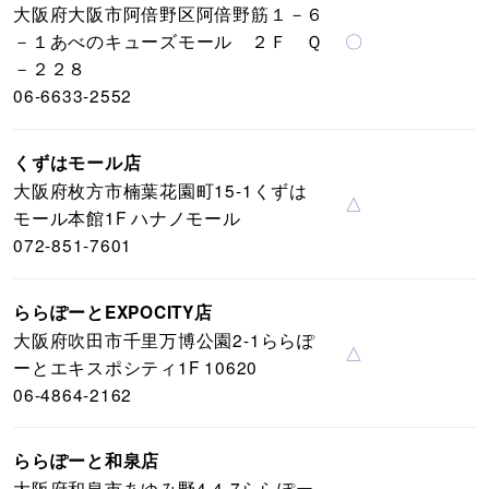
大阪府大阪市阿倍野区阿倍野筋１－６
－１あべのキューズモール ２Ｆ Ｑ
〇
－２２８
06-6633-2552
くずはモール店
大阪府枚方市楠葉花園町15-1くずは
△
モール本館1F ハナノモール
072-851-7601
ららぽーとEXPOCITY店
大阪府吹田市千里万博公園2-1ららぽ
△
ーとエキスポシティ1F 10620
06-4864-2162
ららぽーと和泉店
大阪府和泉市あゆみ野4-4-7ららぽー