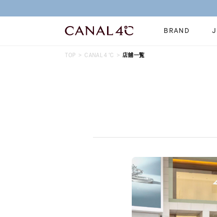
BRAND
TOP
CANAL４℃
店舗一覧
ネックレス
リング
Online Shop
イヤーカフ
ブレスレット
ショッピングガイド
時計
誕生石
よくあるご質問
すべてのジュエリー
ジュエリーポ