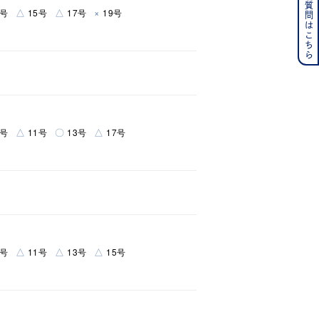
よくある質問はこちら
その他
△
△
×
9号
15号
17号
19号
の誕生石
6月の誕生石
月の誕生石
12月の誕生石
ムーン
フラワー
△
〇
△
7号
11号
13号
17号
イエロー
ブラウン
シンプル
ユニセックス
△
△
△
7号
11号
13号
15号
結婚式
推し活
レクション