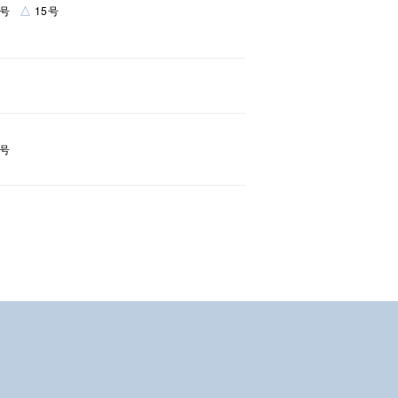
△
7号
15号
1号
0