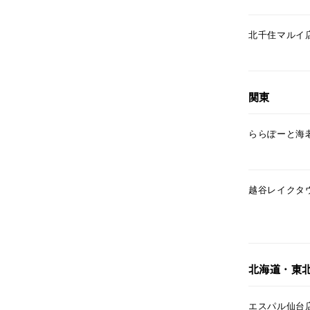
北千住マルイ
関東
人気検索キーワード
#ペア
ららぽーと海
ブランド
越谷レイクタ
カテゴリー
北海道・東
素材
プラチ
エスパル仙台