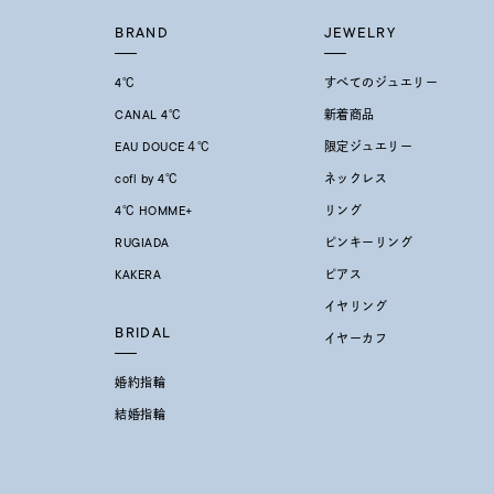
BRAND
JEWELRY
4℃
すべてのジュエリー
CANAL 4℃
新着商品
EAU DOUCE４℃
限定ジュエリー
cofl by 4℃
ネックレス
4℃ HOMME+
リング
RUGIADA
ピンキーリング
KAKERA
ピアス
イヤリング
BRIDAL
イヤーカフ
婚約指輪
結婚指輪