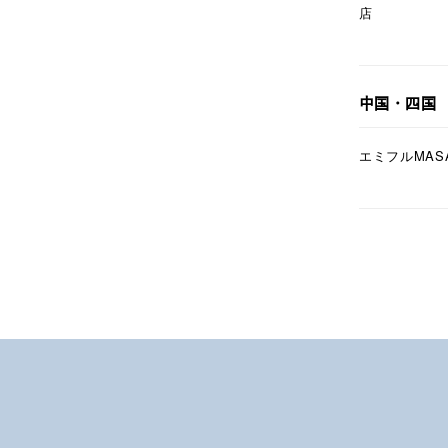
店
コレクション
公式オ
レディース
中国・四国
リングサイズ
エミフルMAS
メンズ
リングサイズ
価格
¥0
在庫
在