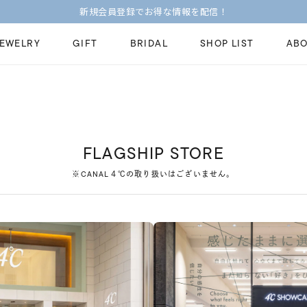
新規会員登録でお得な情報を配信！
JEWELRY
GIFT
BRIDAL
SHOP LIST
ABO
ピンキーリング
ピアス
Fashion Jewelry
Brid
ペアネックレス
ペアリング
プレゼントガイド
永久
FLAGSHIP STORE
新着商品
限定ジュエリ
ジュエリーケア
ブラ
※CANAL４℃の取り扱いはございません。
ーチ
アジャスター
ブライダルリ
法人のお客様
ブラ