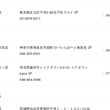
店
東京都足立区千住3-92北千住マルイ 2F
△
0
03-3879-6311
#ハーフエタニティリング
#エタニティ
#ダイヤモンド ネックレス
老名店
神奈川県海老名市扇町13-1ららぽーと海老名 2F
△
0
046-235-5501
ウン店
埼玉県越谷市レイクタウン4-2-2レイクタウン
△
kaze 2F
0
048-934-3494
北
ナ
K18
K10
K7
ゴールド
シルバー
ステ
店
宮城県仙台市青葉区中央１－１－１エスパル仙