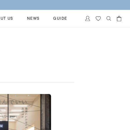
UT US
NEWS
GUIDE
カートに商品がありません。
イヤリング
al Jewelry
ペアブレスレット
保証
ー
ベストセラー
イダルサービス
ングはこちら
イダルリングの選び方