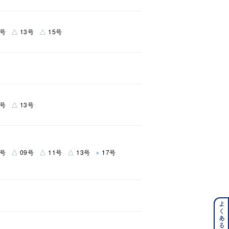
キーワードで検索する
△
△
9号
13号
15号
#eギフト
△
9号
13号
△
△
△
×
7号
09号
11号
13号
17号
ンレス