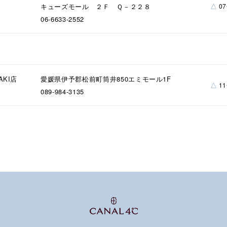
△
キューズモール ２Ｆ Ｑ－２２８
0
ンラインショップ限定
06-6633-2552
～
AKI店
愛媛県伊予郡松前町筒井850エミモール1F
△
1
089-984-3135
～
¥400,00
庫ありのみ
すべて表示