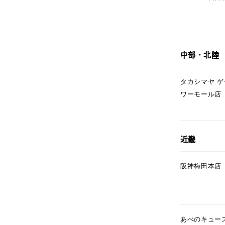
カラー
イエロ
1月の
誕生石
7月の
中部・北陸
しずく
タカシマヤ 
モチーフ
ワーモール店
クロス
クリア
石の色
レッド
近畿
阪神梅田本店
ファッションテイスト
フェミ
着用シーン
オフィ
あべのキュー
耳周り