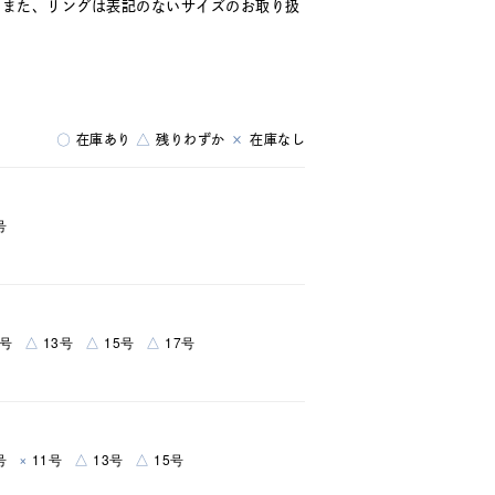
。また、リングは表記のないサイズのお取り扱
○
在庫あり
△
残りわずか
×
在庫なし
号
△
△
△
9号
13号
15号
17号
×
△
△
号
11号
13号
15号