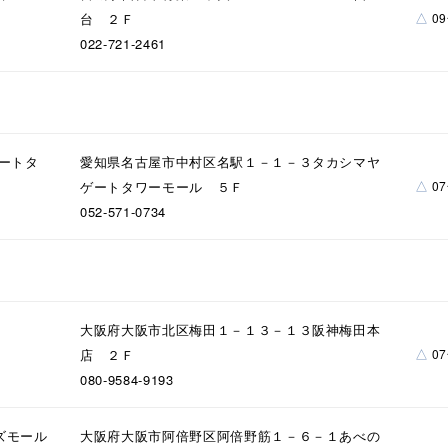
ーカラー
ピンクカラー
ホワイトカラー
トリプルカラー
△
台 ２Ｆ
0
022-721-2461
誕生石
2月の誕生石
3月の誕生石
4月の誕生石
5月
誕生石
8月の誕生石
9月の誕生石
10月の誕生石
11
リセット
絞り込んで検索する
ハート
一粒
三石
パヴェ
ライン
馬蹄
ゲートタ
愛知県名古屋市中村区名駅１－１－３タカシマヤ
△
ゲートタワーモール ５Ｆ
0
ダブルループ
星座
イニシャル
リボン
その他
052-571-0734
ホワイト
ピンク
パープル
ブルー
グリーン
マルチカラー
大阪府大阪市北区梅田１－１３－１３阪神梅田本
ニン
エレガント
カジュアル
フォーマル
モード
△
店 ２Ｆ
0
080-9584-9193
ス
ご褒美
記念日
誕生日
気分転換
デート
ズモール
大阪府大阪市阿倍野区阿倍野筋１－６－１あべの
ジュエリー
腕周りジュエリー
ペアジュエリー
ベストセ