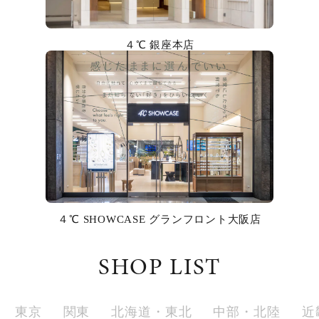
カラー
４℃ 銀座本店
誕生石
モチーフ
石の色
ファッションテイスト
着用シーン
４℃ SHOWCASE グランフロント大阪店
コレクション
SHOP LIST
レディース
～
リングサイズ
東京
関東
北海道・東北
中部・北陸
近