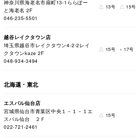
神奈川県海老名市扇町13-1ららぽー
△
△
13号
15号
と海老名 2F
046-235-5501
越谷レイクタウン店
埼玉県越谷市レイクタウン4-2-2レイ
△
×
15号
17号
クタウンkaze 2F
048-934-3494
北海道・東北
エスパル仙台店
宮城県仙台市青葉区中央１－１－１エ
△
15号
スパル仙台 ２Ｆ
022-721-2461