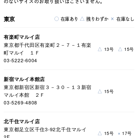
のないサイズのお取り扱いはございません。
東京
○
△
×
在庫あり
残りわずか
在庫なし
有楽町マルイ店
東京都千代田区有楽町２－７－１有楽
△
△
13号
15号
町マルイ １Ｆ
03-5222-6004
新宿マルイ本館店
東京都新宿区新宿３－３０－１３新宿
△
15号
マルイ本館 ２Ｆ
03-5269-4808
北千住マルイ店
東京都足立区千住3-92北千住マルイ
△
×
15号
17号
2F