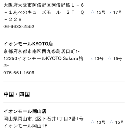
大阪府大阪市阿倍野区阿倍野筋１－６
－１あべのキューズモール ２Ｆ Ｑ
△
×
15号
17号
－２２８
06-6633-2552
イオンモールKYOTO店
京都府京都市南区西九条鳥居口町1-
12250イオンモールKYOTO Sakura館
×
△
13号
15号
2F
075-661-1606
中国・四国
イオンモール岡山店
岡山県岡山市北区下石井1丁目2番1号
△
△
13号
15号
イオンモール岡山1F