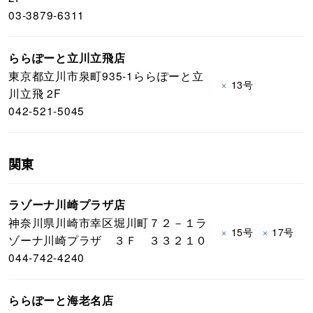
03-3879-6311
ららぽーと立川立飛店
東京都立川市泉町935-1ららぽーと立
×
13号
川立飛 2F
042-521-5045
関東
ラゾーナ川崎プラザ店
神奈川県川崎市幸区堀川町７２－１ラ
×
×
15号
17号
ゾーナ川崎プラザ ３Ｆ ３３２１０
044-742-4240
ららぽーと海老名店