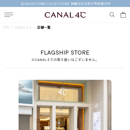
【2026 AUTUMN COLLECTION】特典付きの先行予約受付中
キーワードで検索する
TOP
CANAL４℃
店舗一覧
人気検索キーワード
FLAGSHIP STORE
#summer
#ダイヤモンド ネックレス
#くまのプーさん
※CANAL４℃の取り扱いはございません。
#エタニティ
#ジュエリー
ブランド
Canal４℃
カテゴリー
すべてのジュエリー
素材