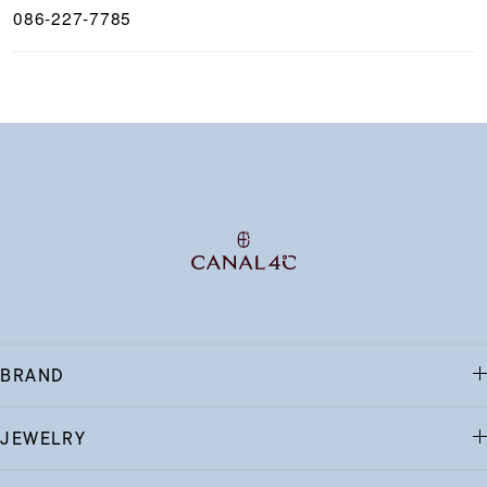
086-227-7785
BRAND
JEWELRY