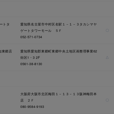
ニン
エレガント
カジュアル
フォーマル
モード
ス
ご褒美
記念日
誕生日
気分転換
デート
ゲートタ
愛知県名古屋市中村区名駅１－１－３タカシマヤ
〇
ゲートタワーモール ５Ｆ
ジュエリー
腕周りジュエリー
ペアジュエリー
ベストセ
052-571-0734
ンラインショップ限定
知東郷店
愛知県愛知郡東郷町東郷中央土地区画整理事業62
△
街区1・3 2F
～
0561-38-8130
～
大阪府大阪市北区梅田１－１３－１３阪神梅田本
〇
店 ２Ｆ
¥400,00
080-9584-9193