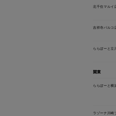
北千住マルイ
吉祥寺パルコ
ららぽーと立
関東
ららぽーと横
ラゾーナ川崎