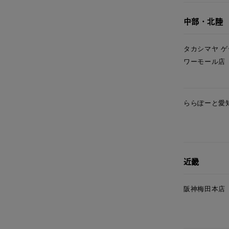
ファッションテイスト
フェミ
中部・北陸
着用シーン
オフィ
タカシマヤ 
ワーモール店
耳周り
コレクション
公式オ
ららぽーと愛
レディース
リングサイズ
メンズ
近畿
リングサイズ
阪神梅田本店
価格
¥0