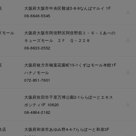
庫ありのみ
すべて表示
店
大阪府大阪市中央区難波3-8-9なんばマルイ 1F
△
06-6646-5545
ズモール
大阪府大阪市阿倍野区阿倍野筋１－６－１あべの
△
キューズモール ２Ｆ Ｑ－２２８
06-6633-2552
店
大阪府枚方市楠葉花園町15-1くずはモール本館1F
△
ハナノモール
072-851-7601
大阪府吹田市千里万博公園2-1ららぽーとエキス
△
ポシティ1F 10620
06-4864-2162
泉店
大阪府和泉市あゆみ野4-4-7ららぽーと和泉3F