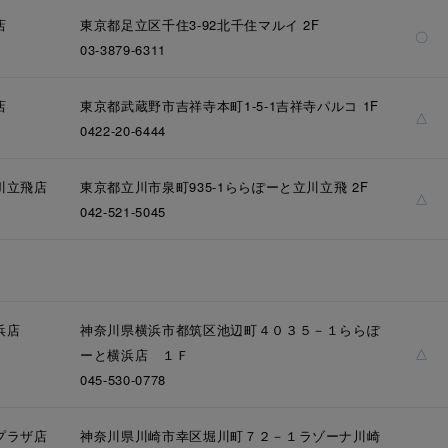
店
東京都足立区千住3-92北千住マルイ 2F
〇
03-3879-6311
店
東京都武蔵野市吉祥寺本町1-5-1吉祥寺パルコ 1F
△
0422-20-6444
川立飛店
東京都立川市泉町935-1ららぽーと立川立飛 2F
△
042-521-5045
浜店
神奈川県横浜市都筑区池辺町４０３５－１ららぽ
△
ーと横浜店 １Ｆ
045-530-0778
プラザ店
神奈川県川崎市幸区堀川町７２－１ラゾーナ川崎