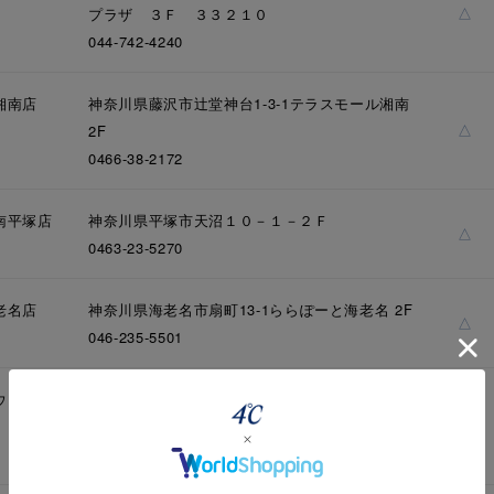
△
プラザ ３Ｆ ３３２１０
044-742-4240
湘南店
神奈川県藤沢市辻堂神台1-3-1テラスモール湘南
△
2F
0466-38-2172
南平塚店
神奈川県平塚市天沼１０－１－２Ｆ
△
0463-23-5270
老名店
神奈川県海老名市扇町13-1ららぽーと海老名 2F
△
046-235-5501
r
#ペア
#ダイヤモンド ネックレス
#エタニティ
#くまのプ
ウン店
埼玉県越谷市レイクタウン4-2-2レイクタウン
〇
kaze 2F
048-934-3494