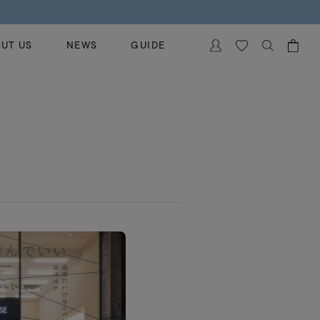
UT US
NEWS
GUIDE
カートに商品がありません。
イヤリング
al Jewelry
ペアブレスレット
保証
ー
ベストセラー
イダルサービス
ングはこちら
イダルリングの選び方