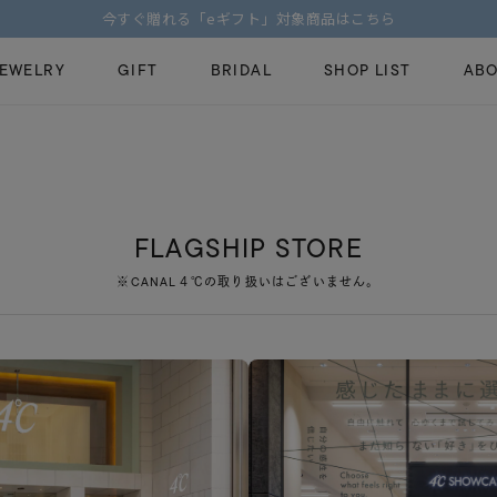
今すぐ贈れる「eギフト」対象商品はこちら
JEWELRY
GIFT
BRIDAL
SHOP LIST
ABO
ピンキーリング
ピアス
Fashion Jewelry
Brid
ペアネックレス
ペアリング
プレゼントガイド
永久
FLAGSHIP STORE
新着商品
限定ジュエリ
ジュエリーケア
ブラ
※CANAL４℃の取り扱いはございません。
ーチ
アジャスター
ブライダルリ
法人のお客様
ブラ