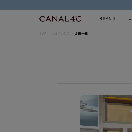
BRAND
TOP
CANAL４℃
店舗一覧
ネックレス
リング
Online Shop
イヤーカフ
ブレスレット
ショッピングガイド
時計
誕生石
よくあるご質問
すべてのジュエリー
ジュエリーポ