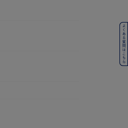
よくある質問はこちら
ンレス
その他
の誕生石
6月の誕生石
月の誕生石
12月の誕生石
ムーン
フラワー
イエロー
ブラウン