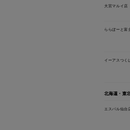
大宮マルイ店
カテゴリー
素材
プラチ
ららぽーと富
カラー
イエロ
イーアスつく
1月の
誕生石
7月の
しずく
モチーフ
北海道・東
クロス
エスパル仙台
クリア
石の色
レッド