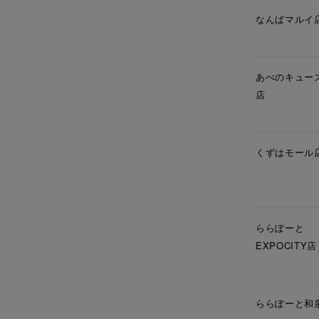
在庫
在
なんばマルイ
あべのキュー
店
くずはモール
ららぽーと
EXPOCITY店
ららぽーと和