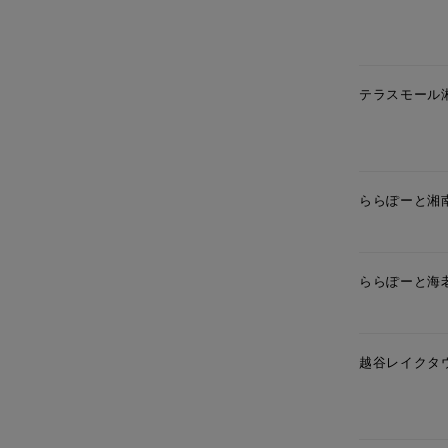
テラスモール
ららぽーと湘
ららぽーと海
人気検索キーワード
#summe
越谷レイクタ
ブランド