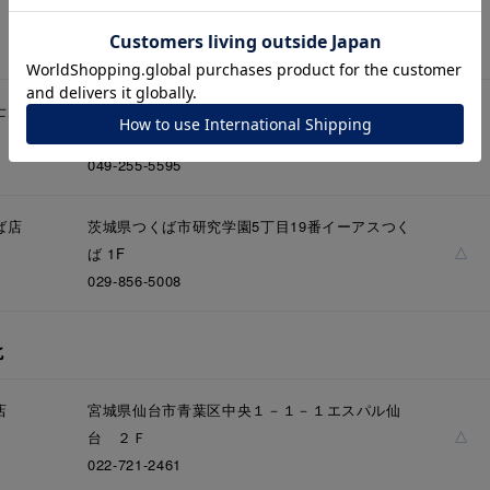
埼玉県さいたま市大宮区桜木町2-3丸井大宮店 2F
△
048-644-8026
ナ
K18
K10
K7
ゴールド
シルバー
ステ
士見店
埼玉県富士見市山室1-1313ららぽーと富士見 2F
△
26510
049-255-5595
ーカラー
ピンクカラー
ホワイトカラー
トリプルカラー
ば店
茨城県つくば市研究学園5丁目19番イーアスつく
誕生石
2月の誕生石
3月の誕生石
4月の誕生石
5月
△
ば 1F
誕生石
8月の誕生石
9月の誕生石
10月の誕生石
11
029-856-5008
リセット
絞り込んで検索する
ハート
一粒
三石
パヴェ
ライン
馬蹄
北
ダブルループ
星座
イニシャル
リボン
その他
店
宮城県仙台市青葉区中央１－１－１エスパル仙
ホワイト
ピンク
パープル
ブルー
グリーン
△
台 ２Ｆ
マルチカラー
022-721-2461