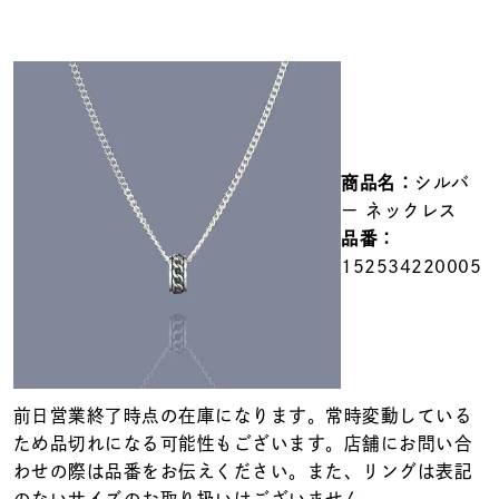
メンズ
～
リングサイズ
価格
¥0
¥400,000
商品名：
シルバ
在庫
在庫ありのみ
すべて表示
ー ネックレス
品番：
152534220005
前日営業終了時点の在庫になります。常時変動している
ため品切れになる可能性もございます。店舗にお問い合
わせの際は品番をお伝えください。また、リングは表記