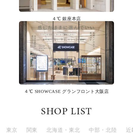
カラー
４℃ 銀座本店
誕生石
モチーフ
石の色
ファッションテイスト
着用シーン
４℃ SHOWCASE グランフロント大阪店
コレクション
SHOP LIST
レディース
～
リングサイズ
東京
関東
北海道・東北
中部・北陸
近