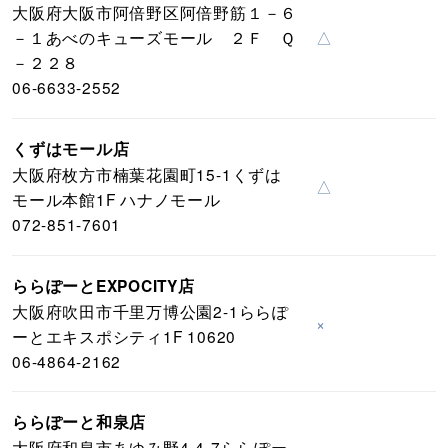
大阪府大阪市阿倍野区阿倍野筋１－６
－１あべのキューズモール ２Ｆ Ｑ
△
－２２８
06-6633-2552
くずはモール店
大阪府枚方市楠葉花園町15-1くずは
△
モール本館1F ハナノモール
072-851-7601
ららぽーとEXPOCITY店
大阪府吹田市千里万博公園2-1ららぽ
×
ーとエキスポシティ1F 10620
06-4864-2162
ららぽーと和泉店
大阪府和泉市あゆみ野4-4-7ららぽー