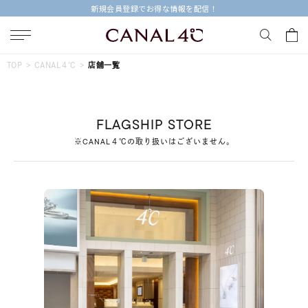
新規会員登録でお得な情報を配信！
キーワードで検索する
TOP
CANAL４℃
店舗一覧
人気検索キーワード
FLAGSHIP STORE
#summer
#ダイヤモンド ネックレス
#くまのプーさん
※CANAL４℃の取り扱いはございません。
#ペア
#エタニティ
ブランド
Canal４℃
カテゴリー
すべてのジュエリー
素材