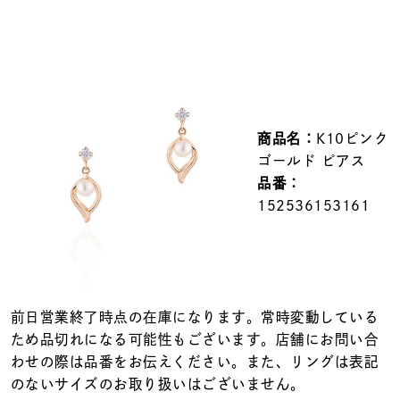
メンズ
～
リングサイズ
価格
¥0
¥400,000
商品名：
K10ピンク
ゴールド ピアス
在庫
在庫ありのみ
すべて表示
品番：
152536153161
前日営業終了時点の在庫になります。常時変動している
ため品切れになる可能性もございます。店舗にお問い合
わせの際は品番をお伝えください。また、リングは表記
のないサイズのお取り扱いはございません。