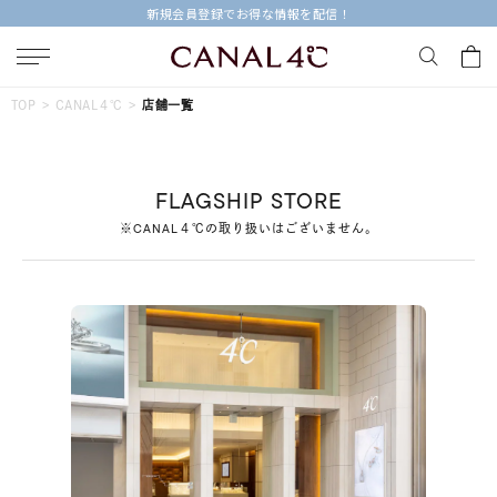
新規会員登録でお得な情報を配信！
キーワードで検索する
TOP
CANAL４℃
店舗一覧
人気検索キーワード
FLAGSHIP STORE
#ペア
#ハーフエタニティリング
#エタニティ
※CANAL４℃の取り扱いはございません。
#ダイヤモンド ネックレス
#eギフト
ブランド
Canal４℃
カテゴリー
すべてのジュエリー
素材