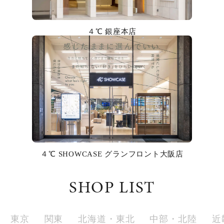
カラー
４℃ 銀座本店
誕生石
モチーフ
石の色
ファッションテイスト
着用シーン
４℃ SHOWCASE グランフロント大阪店
コレクション
SHOP LIST
レディース
～
リングサイズ
東京
関東
北海道・東北
中部・北陸
近