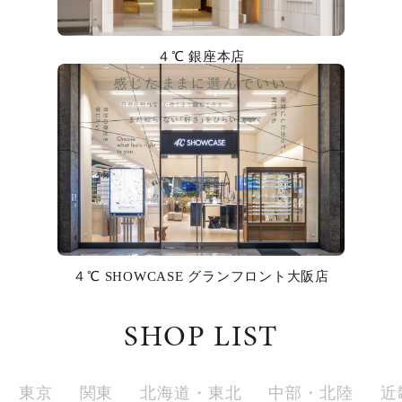
カラー
４℃ 銀座本店
誕生石
モチーフ
石の色
ファッションテイスト
着用シーン
４℃ SHOWCASE グランフロント大阪店
コレクション
SHOP LIST
レディース
～
リングサイズ
東京
関東
北海道・東北
中部・北陸
近