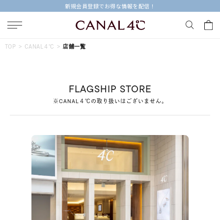
新規会員登録でお得な情報を配信！
キーワードで検索する
TOP
CANAL４℃
店舗一覧
人気検索キーワード
FLAGSHIP STORE
#summer
#ダイヤモンド ネックレス
#くまのプーさん
※CANAL４℃の取り扱いはございません。
#ペア
#エタニティ
ブランド
Canal４℃
カテゴリー
すべてのジュエリー
素材