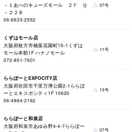
－１あべのキューズモール ２Ｆ Ｑ
△
07号
－２２８
06-6633-2552
くずはモール店
大阪府枚方市楠葉花園町15-1くずは
△
11号
モール本館1F ハナノモール
072-851-7601
ららぽーとEXPOCITY店
大阪府吹田市千里万博公園2-1ららぽ
△
13号
ーとエキスポシティ1F 10620
06-4864-2162
ららぽーと和泉店
大阪府和泉市あゆみ野4-4-7ららぽー
△
07号