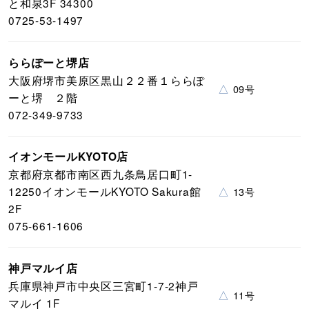
と和泉3F 34300
0725-53-1497
ららぽーと堺店
大阪府堺市美原区黒山２２番１ららぽ
△
09号
ーと堺 ２階
072-349-9733
イオンモールKYOTO店
京都府京都市南区西九条鳥居口町1-
12250イオンモールKYOTO Sakura館
△
13号
2F
075-661-1606
神戸マルイ店
兵庫県神戸市中央区三宮町1-7-2神戸
△
11号
マルイ 1F