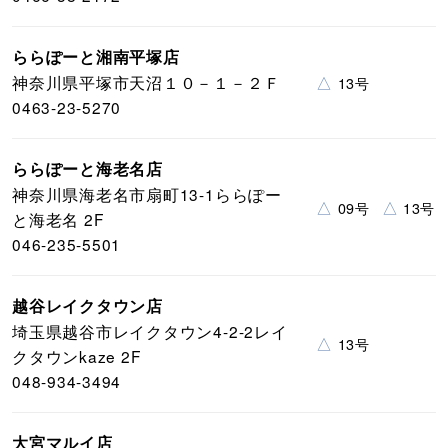
ららぽーと湘南平塚店
神奈川県平塚市天沼１０－１－２Ｆ
△
13号
0463-23-5270
ららぽーと海老名店
神奈川県海老名市扇町13-1ららぽー
△
△
09号
13号
と海老名 2F
046-235-5501
越谷レイクタウン店
埼玉県越谷市レイクタウン4-2-2レイ
△
13号
クタウンkaze 2F
048-934-3494
大宮マルイ店