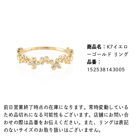
メンズ
～
リングサイズ
価格
¥0
¥400,000
商品名：
K7イエロ
ーゴールド リング
在庫
在庫ありのみ
すべて表示
品番：
152538143005
前日営業終了時点の在庫になります。常時変動している
ため品切れになる可能性もございます。店舗にお問い合
わせの際は品番をお伝えください。また、リングは表記
のないサイズのお取り扱いはございません。