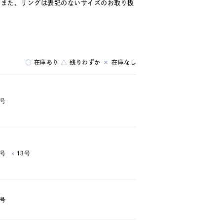
。また、リングは表記のないサイズのお取り扱
○
在庫あり
△
残りわずか
×
在庫なし
9号
×
1号
13号
3号