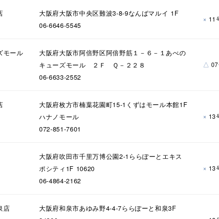
庫ありのみ
すべて表示
店
大阪府大阪市中央区難波3-8-9なんばマルイ 1F
×
11
06-6646-5545
ズモール
大阪府大阪市阿倍野区阿倍野筋１－６－１あべの
△
キューズモール ２Ｆ Ｑ－２２８
0
06-6633-2552
店
大阪府枚方市楠葉花園町15-1くずはモール本館1F
×
ハナノモール
13
072-851-7601
大阪府吹田市千里万博公園2-1ららぽーとエキス
×
ポシティ1F 10620
13
06-4864-2162
泉店
大阪府和泉市あゆみ野4-4-7ららぽーと和泉3F