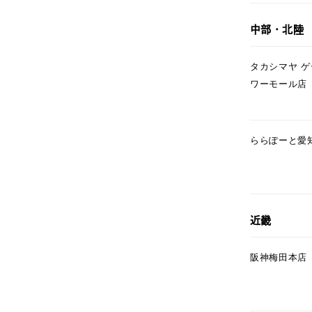
ファッションテイスト
フェミ
中部・北陸
着用シーン
オフィ
タカシマヤ 
ワーモール店
耳周り
コレクション
公式オ
ららぽーと愛
レディース
リングサイズ
メンズ
近畿
リングサイズ
阪神梅田本店
価格
¥0