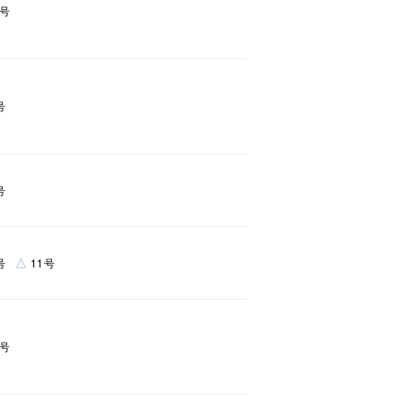
7号
号
キーワードで検索する
号
△
号
11号
ニティ
1号