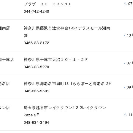
△
プラザ ３Ｆ ３３２１０
0
044-742-4240
湘南店
神奈川県藤沢市辻堂神台1-3-1テラスモール湘南
×
2F
13
0466-38-2172
南平塚店
神奈川県平塚市天沼１０－１－２Ｆ
×
07
0463-23-5270
老名店
神奈川県海老名市扇町13-1ららぽーと海老名 2F
×
09
046-235-5501
r
#ダイヤモンド ネックレス
#くまのプーさん
#ペア
#エタ
ウン店
埼玉県越谷市レイクタウン4-2-2レイクタウン
△
kaze 2F
1
048-934-3494