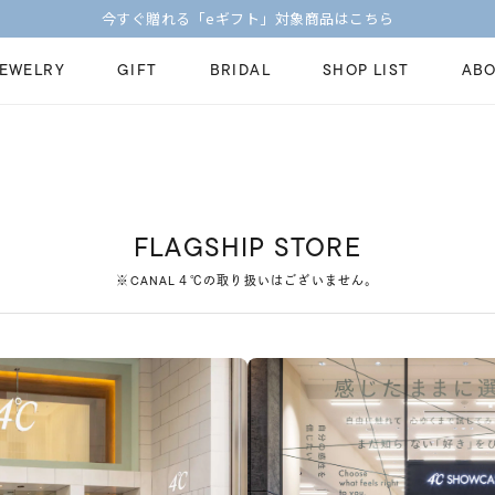
今すぐ贈れる「eギフト」対象商品はこちら
JEWELRY
GIFT
BRIDAL
SHOP LIST
ABO
ピンキーリング
ピアス
Fashion Jewelry
Brid
ペアネックレス
ペアリング
プレゼントガイド
永久
FLAGSHIP STORE
新着商品
限定ジュエリ
ジュエリーケア
ブラ
※CANAL４℃の取り扱いはございません。
ーチ
アジャスター
ブライダルリ
法人のお客様
ブラ