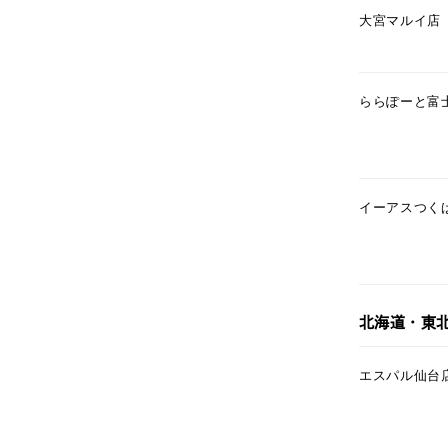
大宮マルイ店
カテゴリー
素材
プラチ
ららぽーと富
カラー
イエロ
イーアスつく
1月の
誕生石
7月の
しずく
モチーフ
北海道・東
クロス
エスパル仙台
クリア
石の色
レッド