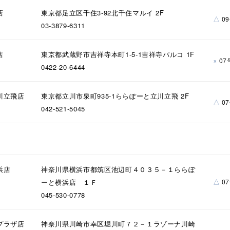
店
東京都足立区千住3-92北千住マルイ 2F
△
0
03-3879-6311
店
東京都武蔵野市吉祥寺本町1-5-1吉祥寺パルコ 1F
×
07
0422-20-6444
川立飛店
東京都立川市泉町935-1ららぽーと立川立飛 2F
△
0
042-521-5045
浜店
神奈川県横浜市都筑区池辺町４０３５－１ららぽ
△
ーと横浜店 １Ｆ
0
045-530-0778
プラザ店
神奈川県川崎市幸区堀川町７２－１ラゾーナ川崎