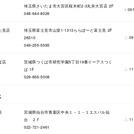
埼玉県さいたま市大宮区桜木町2-3丸井大宮店 2F
×
09
048-644-8026
ナ
K18
K10
K7
ゴールド
シルバー
ステ
士見店
埼玉県富士見市山室1-1313ららぽーと富士見 2F
△
26510
0
049-255-5595
ーカラー
ピンクカラー
ホワイトカラー
トリプルカラー
ば店
茨城県つくば市研究学園5丁目19番イーアスつく
誕生石
2月の誕生石
3月の誕生石
4月の誕生石
5月
△
ば 1F
1
誕生石
8月の誕生石
9月の誕生石
10月の誕生石
11
029-856-5008
リセット
絞り込んで検索する
ハート
一粒
三石
パヴェ
ライン
馬蹄
北
ダブルループ
星座
イニシャル
リボン
その他
店
宮城県仙台市青葉区中央１－１－１エスパル仙
ホワイト
ピンク
パープル
ブルー
グリーン
△
台 ２Ｆ
1
マルチカラー
022-721-2461