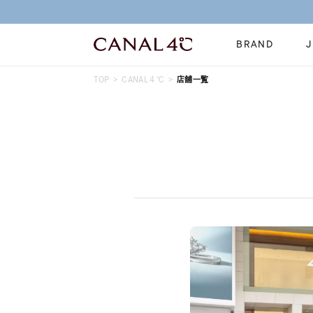
BRAND
TOP
CANAL４℃
店舗一覧
ネックレス
リング
Online Shop
イヤーカフ
ブレスレット
ショッピングガイド
時計
誕生石
よくあるご質問
すべてのジュエリー
ジュエリーポ