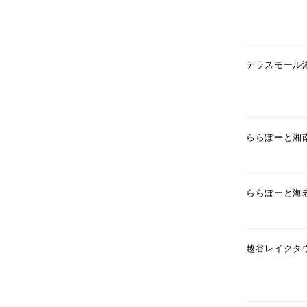
テラスモール
ららぽーと湘
ららぽーと海
人気検索キーワード
#summe
越谷レイクタ
ブランド