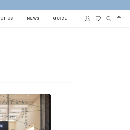
UT US
NEWS
GUIDE
カートに商品がありません。
イヤリング
al Jewelry
ペアブレスレット
保証
ー
ベストセラー
イダルサービス
ングはこちら
イダルリングの選び方