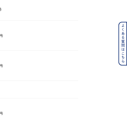
号
よくある質問はこちら
ンレス
9号
その他
の誕生石
6月の誕生石
1号
月の誕生石
12月の誕生石
ムーン
フラワー
イエロー
ブラウン
1号