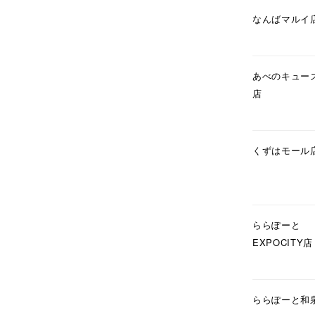
在庫
在
なんばマルイ
あべのキュー
店
くずはモール
ららぽーと
EXPOCITY店
ららぽーと和