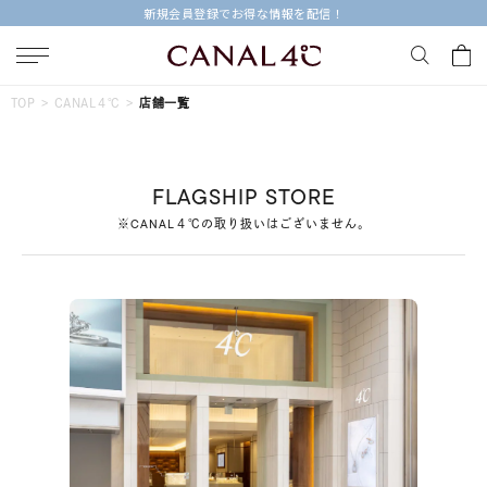
新規会員登録でお得な情報を配信！
キーワードで検索する
TOP
CANAL４℃
店舗一覧
人気検索キーワード
FLAGSHIP STORE
#ペア
#ハーフエタニティリング
#エタニティ
※CANAL４℃の取り扱いはございません。
#ダイヤモンド ネックレス
#eギフト
ブランド
Canal４℃
カテゴリー
すべてのジュエリー
素材