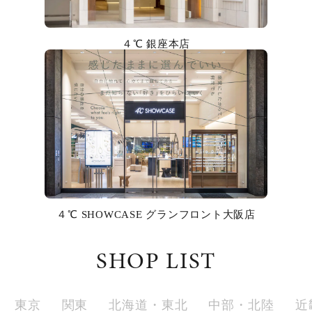
カラー
４℃ 銀座本店
誕生石
モチーフ
石の色
ファッションテイスト
着用シーン
４℃ SHOWCASE グランフロント大阪店
コレクション
SHOP LIST
レディース
～
リングサイズ
東京
関東
北海道・東北
中部・北陸
近