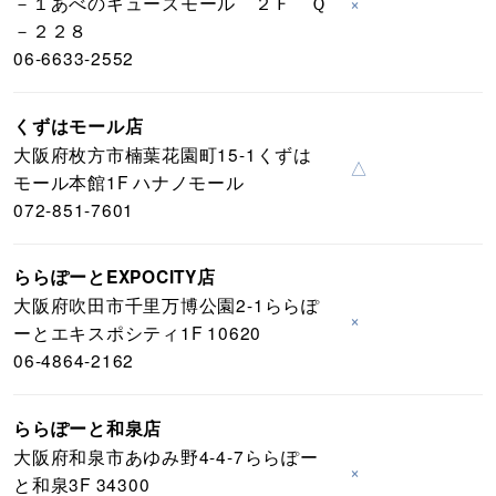
－１あべのキューズモール ２Ｆ Ｑ
×
－２２８
06-6633-2552
くずはモール店
大阪府枚方市楠葉花園町15-1くずは
△
モール本館1F ハナノモール
072-851-7601
ららぽーとEXPOCITY店
大阪府吹田市千里万博公園2-1ららぽ
×
ーとエキスポシティ1F 10620
06-4864-2162
ららぽーと和泉店
大阪府和泉市あゆみ野4-4-7ららぽー
×
と和泉3F 34300