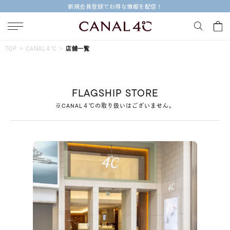
新規会員登録でお得な情報を配信！
キーワードで検索する
TOP
CANAL４℃
店舗一覧
人気検索キーワード
FLAGSHIP STORE
#ペア
#eギフト
#ハーフエタニティリング
#刻印可
※CANAL４℃の取り扱いはございません。
#メンズ ネックレス
ブランド
Canal４℃
カテゴリー
すべてのジュエリー
素材