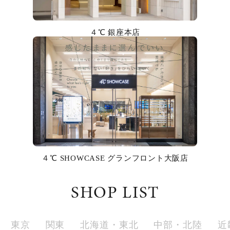
カラー
４℃ 銀座本店
誕生石
モチーフ
石の色
ファッションテイスト
着用シーン
４℃ SHOWCASE グランフロント大阪店
コレクション
SHOP LIST
レディース
～
リングサイズ
東京
関東
北海道・東北
中部・北陸
近