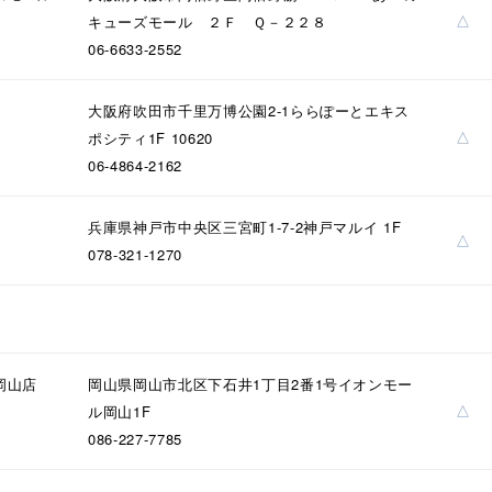
△
キューズモール ２Ｆ Ｑ－２２８
06-6633-2552
～
大阪府吹田市千里万博公園2-1ららぽーとエキス
△
ポシティ1F 10620
～
06-4864-2162
兵庫県神戸市中央区三宮町1-7-2神戸マルイ 1F
¥400,00
△
078-321-1270
庫ありのみ
すべて表示
岡山店
岡山県岡山市北区下石井1丁目2番1号イオンモー
△
ル岡山1F
086-227-7785