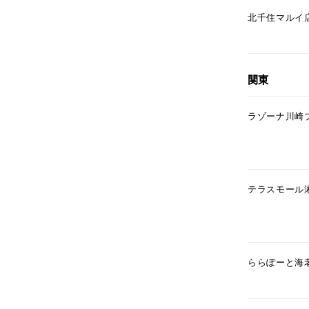
北千住マルイ
関東
ラゾーナ川崎
テラスモール
ららぽーと海