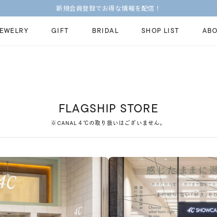
新規会員登録でお得な情報を配信！
JEWELRY
GIFT
BRIDAL
SHOP LIST
ABO
ピンキーリング
ピアス
Fashion Jewelry
Brid
ペアネックレス
ペアリング
プレゼントガイド
永久
FLAGSHIP STORE
新着商品
限定ジュエリ
ジュエリーケア
ブラ
※CANAL４℃の取り扱いはございません。
ーチ
アジャスター
ブライダルリ
法人のお客様
ブラ