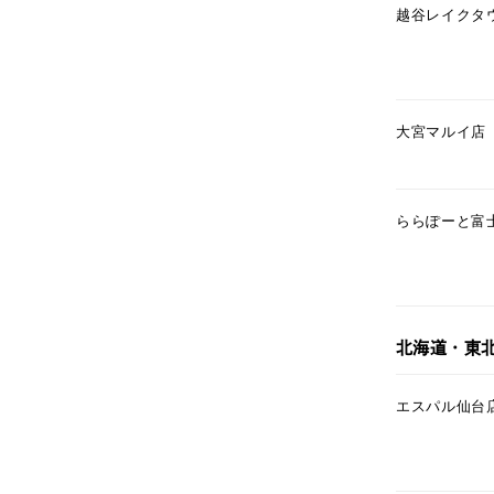
越谷レイクタ
大宮マルイ店
人気検索キーワード
#summe
ららぽーと富
ブランド
カテゴリー
北海道・東
素材
プラチ
エスパル仙台
カラー
イエロ