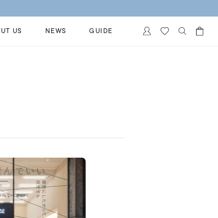
UT US
NEWS
GUIDE
カートに商品がありません。
イヤリング
al Jewelry
ペアブレスレット
保証
ー
ベストセラー
イダルサービス
ングはこちら
イダルリングの選び方