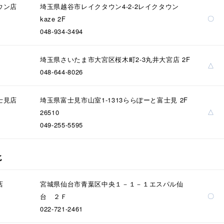
ウン店
埼玉県越谷市レイクタウン4-2-2レイクタウン
〇
kaze 2F
048-934-3494
埼玉県さいたま市大宮区桜木町2-3丸井大宮店 2F
△
r
#ダイヤモンド ネックレス
#くまのプーさん
#ペア
#エタ
048-644-8026
士見店
埼玉県富士見市山室1-1313ららぽーと富士見 2F
△
26510
049-255-5595
北
ナ
K18
K10
K7
ゴールド
シルバー
ステ
店
宮城県仙台市青葉区中央１－１－１エスパル仙
〇
台 ２Ｆ
022-721-2461
ーカラー
ピンクカラー
ホワイトカラー
トリプルカラー