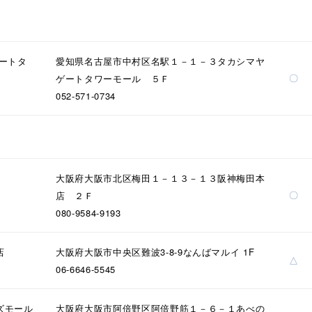
誕生石
2月の誕生石
3月の誕生石
4月の誕生石
5月
誕生石
8月の誕生石
9月の誕生石
10月の誕生石
11
ゲートタ
愛知県名古屋市中村区名駅１－１－３タカシマヤ
リセット
絞り込んで検索する
〇
ゲートタワーモール ５Ｆ
ハート
一粒
三石
パヴェ
ライン
馬蹄
052-571-0734
ダブルループ
星座
イニシャル
リボン
その他
ホワイト
ピンク
パープル
ブルー
グリーン
マルチカラー
大阪府大阪市北区梅田１－１３－１３阪神梅田本
〇
店 ２Ｆ
ニン
エレガント
カジュアル
フォーマル
モード
080-9584-9193
ス
ご褒美
記念日
誕生日
気分転換
デート
店
大阪府大阪市中央区難波3-8-9なんばマルイ 1F
△
06-6646-5545
ジュエリー
腕周りジュエリー
ペアジュエリー
ベストセ
ンラインショップ限定
ズモール
大阪府大阪市阿倍野区阿倍野筋１－６－１あべの