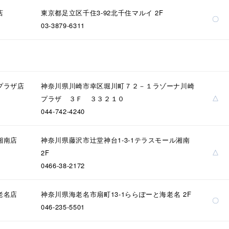
店
東京都足立区千住3-92北千住マルイ 2F
〇
03-3879-6311
プラザ店
神奈川県川崎市幸区堀川町７２－１ラゾーナ川崎
△
プラザ ３Ｆ ３３２１０
044-742-4240
湘南店
神奈川県藤沢市辻堂神台1-3-1テラスモール湘南
△
2F
0466-38-2172
老名店
神奈川県海老名市扇町13-1ららぽーと海老名 2F
〇
046-235-5501