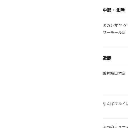
1月の
中部・北陸
誕生石
7月の
タカシマヤ 
ワーモール店
しずく
モチーフ
クロス
クリア
近畿
石の色
レッド
阪神梅田本店
ファッションテイスト
フェミ
着用シーン
オフィ
なんばマルイ
耳周り
コレクション
公式オ
あべのキュー