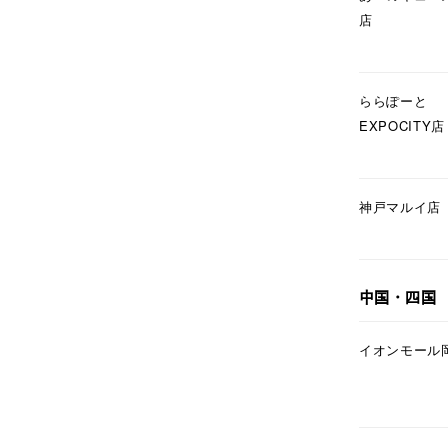
店
レディース
リングサイズ
ららぽーと
EXPOCITY店
メンズ
リングサイズ
神戸マルイ店
価格
¥0
在庫
在
中国・四国
イオンモール