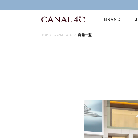
BRAND
TOP
CANAL４℃
店舗一覧
ネックレス
リング
Online Shop
イヤーカフ
ブレスレット
ショッピングガイド
時計
誕生石
よくあるご質問
すべてのジュエリー
ジュエリーポ