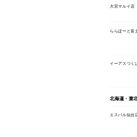
大宮マルイ店
カテゴリー
素材
プラチ
ららぽーと富
カラー
イエロ
イーアスつく
1月の
誕生石
7月の
しずく
モチーフ
北海道・東
クロス
エスパル仙台
クリア
石の色
レッド