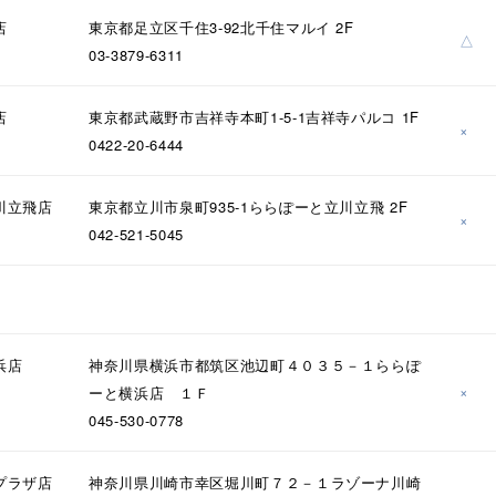
店
東京都足立区千住3-92北千住マルイ 2F
△
03-3879-6311
店
東京都武蔵野市吉祥寺本町1-5-1吉祥寺パルコ 1F
×
0422-20-6444
川立飛店
東京都立川市泉町935-1ららぽーと立川立飛 2F
×
042-521-5045
浜店
神奈川県横浜市都筑区池辺町４０３５－１ららぽ
×
ーと横浜店 １Ｆ
045-530-0778
プラザ店
神奈川県川崎市幸区堀川町７２－１ラゾーナ川崎