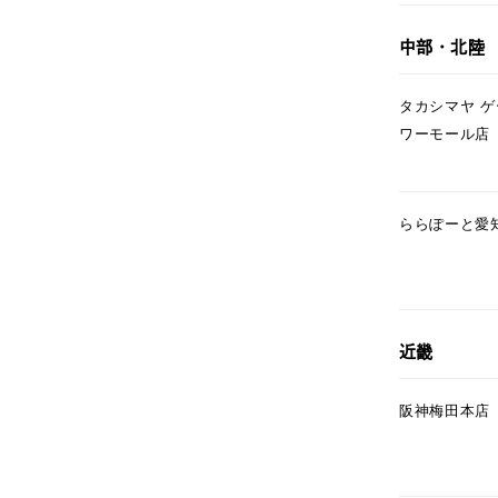
ファッションテイスト
フェミ
中部・北陸
着用シーン
オフィ
タカシマヤ 
ワーモール店
耳周り
コレクション
公式オ
ららぽーと愛
レディース
リングサイズ
メンズ
近畿
リングサイズ
阪神梅田本店
価格
¥0