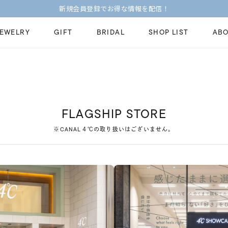
新規会員登録でお得な情報を配信！
JEWELRY
GIFT
BRIDAL
SHOP LIST
ABO
ピンキーリング
ピアス
Fashion Jewelry
Brid
ペアネックレス
ペアリング
プレゼントガイド
永久
FLAGSHIP STORE
新着商品
限定ジュエリ
ジュエリーケア
ブラ
※CANAL４℃の取り扱いはございません。
ーチ
アジャスター
ブライダルリ
法人のお客様
ブラ