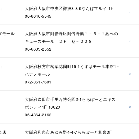
庫ありのみ
すべて表示
店
大阪府大阪市中央区難波3-8-9なんばマルイ 1F
×
06-6646-5545
ズモール
大阪府大阪市阿倍野区阿倍野筋１－６－１あべの
×
キューズモール ２Ｆ Ｑ－２２８
06-6633-2552
店
大阪府枚方市楠葉花園町15-1くずはモール本館1F
×
ハナノモール
072-851-7601
大阪府吹田市千里万博公園2-1ららぽーとエキス
×
ポシティ1F 10620
06-4864-2162
泉店
大阪府和泉市あゆみ野4-4-7ららぽーと和泉3F