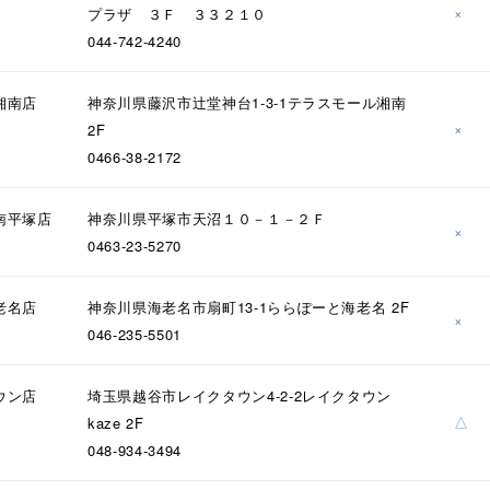
×
プラザ ３Ｆ ３３２１０
044-742-4240
湘南店
神奈川県藤沢市辻堂神台1-3-1テラスモール湘南
×
2F
0466-38-2172
南平塚店
神奈川県平塚市天沼１０－１－２Ｆ
×
0463-23-5270
老名店
神奈川県海老名市扇町13-1ららぽーと海老名 2F
×
046-235-5501
r
#ペア
#ダイヤモンド ネックレス
#エタニティ
#くまのプ
ウン店
埼玉県越谷市レイクタウン4-2-2レイクタウン
△
kaze 2F
048-934-3494