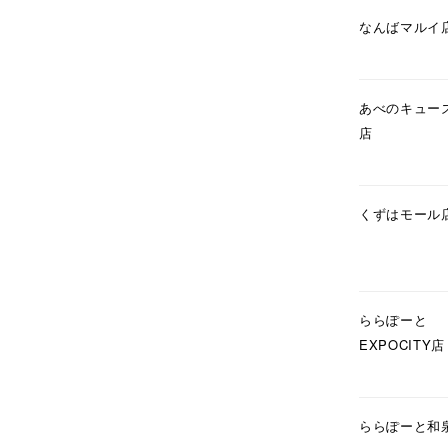
在庫
在
なんばマルイ
あべのキュー
店
くずはモール
ららぽーと
EXPOCITY店
ららぽーと和