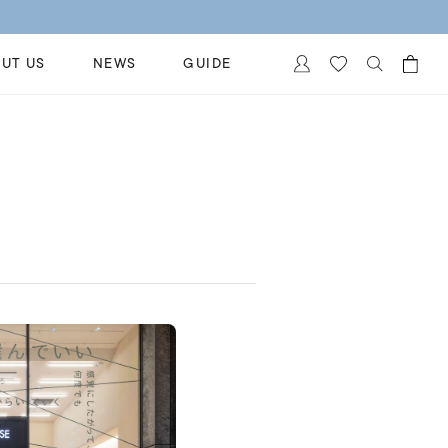
UT US
NEWS
GUIDE
カートに商品がありません。
イヤリング
al Jewelry
ペアブレスレット
保証
ー
ベストセラー
イダルサービス
ングはこちら
イダルリングの選び方