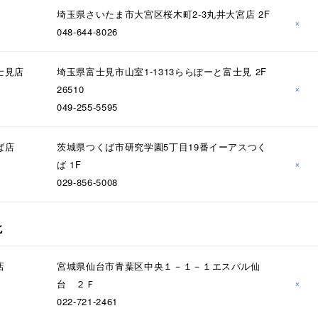
埼玉県さいたま市大宮区桜木町2-3丸井大宮店 2F
×
048-644-8026
ナ
K18
K10
K7
ゴールド
シルバー
ステ
士見店
埼玉県富士見市山室1-1313ららぽーと富士見 2F
×
26510
049-255-5595
ーカラー
ピンクカラー
ホワイトカラー
トリプルカラー
ば店
茨城県つくば市研究学園5丁目19番イーアスつく
誕生石
2月の誕生石
3月の誕生石
4月の誕生石
5月
×
ば 1F
誕生石
8月の誕生石
9月の誕生石
10月の誕生石
11
029-856-5008
リセット
絞り込んで検索する
ハート
一粒
三石
パヴェ
ライン
馬蹄
北
ダブルループ
星座
イニシャル
リボン
その他
店
宮城県仙台市青葉区中央１－１－１エスパル仙
ホワイト
ピンク
パープル
ブルー
グリーン
×
台 ２Ｆ
マルチカラー
022-721-2461