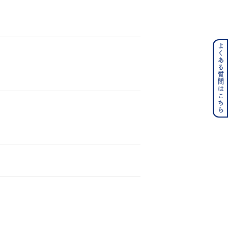
よくある質問はこちら
ンレス
その他
の誕生石
6月の誕生石
月の誕生石
12月の誕生石
ムーン
フラワー
イエロー
ブラウン