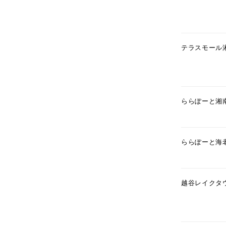
テラスモール
ららぽーと湘
ららぽーと海
人気検索キーワード
#summe
越谷レイクタ
ブランド