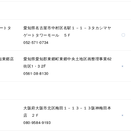
ニン
エレガント
カジュアル
フォーマル
モード
ス
ご褒美
記念日
誕生日
気分転換
デート
ゲートタ
愛知県名古屋市中村区名駅１－１－３タカシマヤ
〇
ゲートタワーモール ５Ｆ
ジュエリー
腕周りジュエリー
ペアジュエリー
ベストセ
052-571-0734
ンラインショップ限定
知東郷店
愛知県愛知郡東郷町東郷中央土地区画整理事業62
×
街区1・3 2F
～
0561-38-8130
～
大阪府大阪市北区梅田１－１３－１３阪神梅田本
×
店 ２Ｆ
¥400,00
080-9584-9193