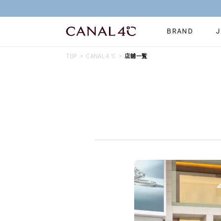
BRAND
TOP
CANAL４℃
店舗一覧
ネックレス
リング
Online Shop
イヤーカフ
ブレスレット
ショッピングガイド
時計
誕生石
よくあるご質問
すべてのジュエリー
ジュエリーポ