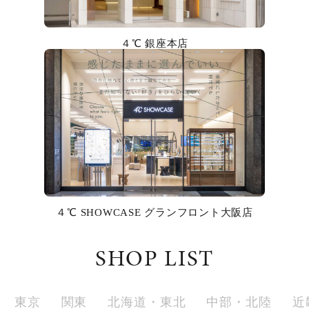
カラー
４℃ 銀座本店
誕生石
モチーフ
石の色
ファッションテイスト
着用シーン
４℃ SHOWCASE グランフロント大阪店
コレクション
SHOP LIST
レディース
～
リングサイズ
東京
関東
北海道・東北
中部・北陸
近