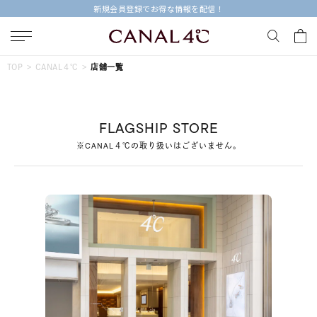
新規会員登録でお得な情報を配信！
キーワードで検索する
TOP
CANAL４℃
店舗一覧
人気検索キーワード
FLAGSHIP STORE
#ペア
#ハーフエタニティリング
#エタニティ
※CANAL４℃の取り扱いはございません。
#ダイヤモンド ネックレス
#eギフト
ブランド
Canal４℃
カテゴリー
すべてのジュエリー
素材