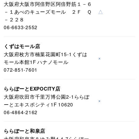
大阪府大阪市阿倍野区阿倍野筋１－６
－１あべのキューズモール ２Ｆ Ｑ
△
－２２８
06-6633-2552
くずはモール店
大阪府枚方市楠葉花園町15-1くずは
×
モール本館1F ハナノモール
072-851-7601
ららぽーとEXPOCITY店
大阪府吹田市千里万博公園2-1ららぽ
×
ーとエキスポシティ1F 10620
06-4864-2162
ららぽーと和泉店
大阪府和泉市あゆみ野4-4-7ららぽー