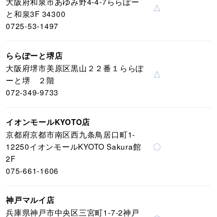
大阪府和泉市あゆみ野4-4-7ららぽー
△
と和泉3F 34300
0725-53-1497
ららぽーと堺店
大阪府堺市美原区黒山２２番１ららぽ
△
ーと堺 ２階
072-349-9733
イオンモールKYOTO店
京都府京都市南区西九条鳥居口町1-
12250イオンモールKYOTO Sakura館
〇
2F
075-661-1606
神戸マルイ店
兵庫県神戸市中央区三宮町1-7-2神戸