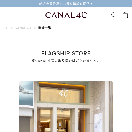
新規会員登録でお得な情報を配信！
キーワードで検索する
TOP
CANAL４℃
店舗一覧
人気検索キーワード
FLAGSHIP STORE
#summer
#ペア
#ダイヤモンド ネックレス
※CANAL４℃の取り扱いはございません。
#エタニティ
#くまのプーさん
ブランド
Canal４℃
カテゴリー
すべてのジュエリー
素材