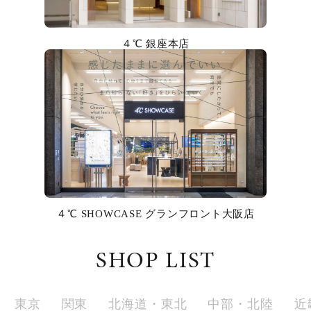
カラー
４℃ 銀座本店
誕生石
モチーフ
石の色
ファッションテイスト
着用シーン
４℃ SHOWCASE グランフロント大阪店
コレクション
SHOP LIST
レディース
～
リングサイズ
東京
関東
北海道・東北
中部・北陸
近