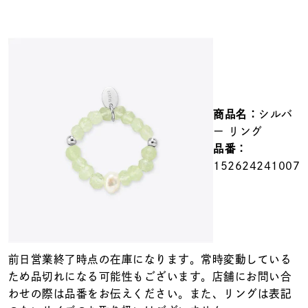
メンズ
～
リングサイズ
価格
¥0
¥400,000
商品名：
シルバ
在庫
在庫ありのみ
すべて表示
ー リング
品番：
152624241007
前日営業終了時点の在庫になります。常時変動している
ため品切れになる可能性もございます。店舗にお問い合
わせの際は品番をお伝えください。また、リングは表記