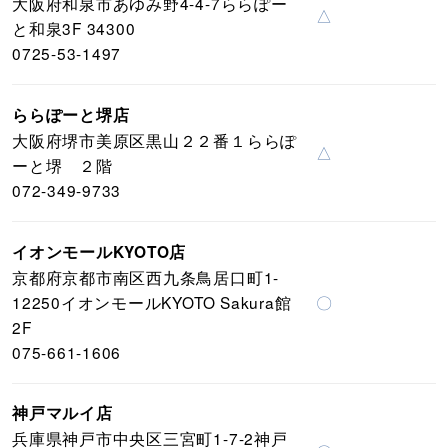
大阪府和泉市あゆみ野4-4-7ららぽー
△
と和泉3F 34300
0725-53-1497
ららぽーと堺店
大阪府堺市美原区黒山２２番１ららぽ
△
ーと堺 ２階
072-349-9733
イオンモールKYOTO店
京都府京都市南区西九条鳥居口町1-
12250イオンモールKYOTO Sakura館
〇
2F
075-661-1606
神戸マルイ店
兵庫県神戸市中央区三宮町1-7-2神戸