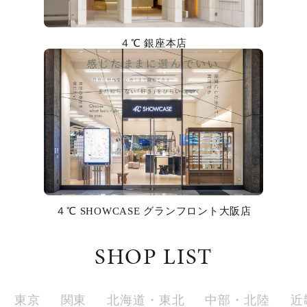
カラー
４℃ 銀座本店
誕生石
モチーフ
石の色
ファッションテイスト
着用シーン
４℃ SHOWCASE グランフロント大阪店
コレクション
SHOP LIST
レディース
～
リングサイズ
東京
関東
北海道・東北
中部・北陸
近