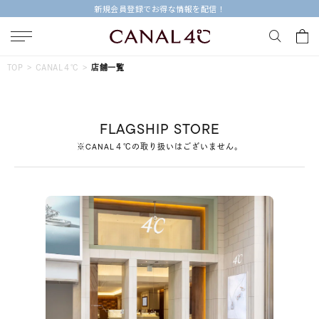
新規会員登録でお得な情報を配信！
キーワードで検索する
TOP
CANAL４℃
店舗一覧
人気検索キーワード
FLAGSHIP STORE
#summer
#ペア
#ダイヤモンド ネックレス
※CANAL４℃の取り扱いはございません。
#エタニティ
#くまのプーさん
ブランド
Canal４℃
カテゴリー
すべてのジュエリー
素材