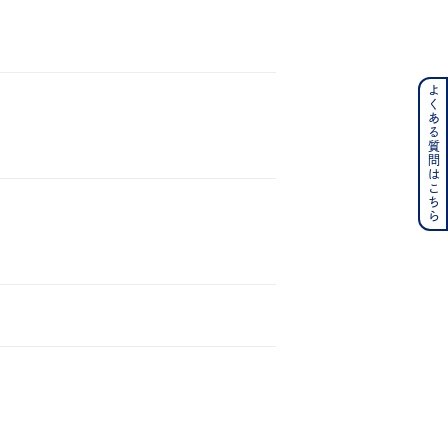
よくある質問はこちら
ンレス
その他
の誕生石
6月の誕生石
月の誕生石
12月の誕生石
ムーン
フラワー
イエロー
ブラウン