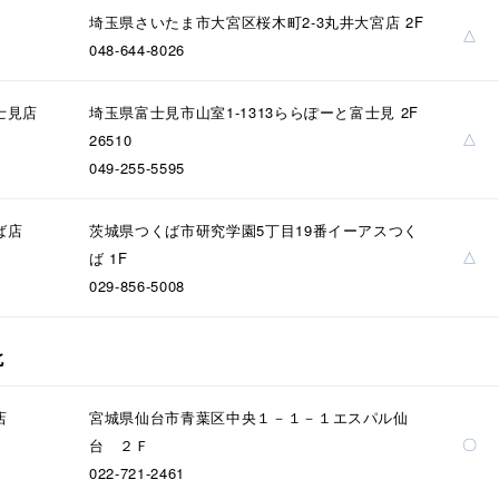
埼玉県さいたま市大宮区桜木町2-3丸井大宮店 2F
△
048-644-8026
ナ
K18
K10
K7
ゴールド
シルバー
ステ
士見店
埼玉県富士見市山室1-1313ららぽーと富士見 2F
△
26510
049-255-5595
ーカラー
ピンクカラー
ホワイトカラー
トリプルカラー
ば店
茨城県つくば市研究学園5丁目19番イーアスつく
誕生石
2月の誕生石
3月の誕生石
4月の誕生石
5月
△
ば 1F
誕生石
8月の誕生石
9月の誕生石
10月の誕生石
11
029-856-5008
リセット
絞り込んで検索する
ハート
一粒
三石
パヴェ
ライン
馬蹄
北
ダブルループ
星座
イニシャル
リボン
その他
店
宮城県仙台市青葉区中央１－１－１エスパル仙
ホワイト
ピンク
パープル
ブルー
グリーン
〇
台 ２Ｆ
マルチカラー
022-721-2461