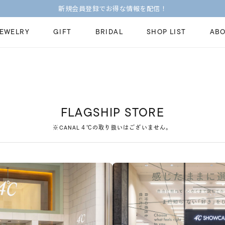
新規会員登録でお得な情報を配信！
JEWELRY
GIFT
BRIDAL
SHOP LIST
ABO
ピンキーリング
ピアス
Fashion Jewelry
Brid
ペアネックレス
ペアリング
プレゼントガイド
永久
FLAGSHIP STORE
新着商品
限定ジュエリ
ジュエリーケア
ブラ
※CANAL４℃の取り扱いはございません。
ーチ
アジャスター
ブライダルリ
法人のお客様
ブラ