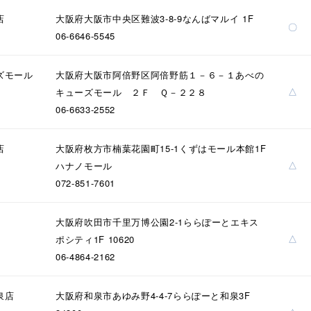
庫ありのみ
すべて表示
店
大阪府大阪市中央区難波3-8-9なんばマルイ 1F
〇
06-6646-5545
ズモール
大阪府大阪市阿倍野区阿倍野筋１－６－１あべの
△
キューズモール ２Ｆ Ｑ－２２８
06-6633-2552
店
大阪府枚方市楠葉花園町15-1くずはモール本館1F
△
ハナノモール
072-851-7601
大阪府吹田市千里万博公園2-1ららぽーとエキス
△
ポシティ1F 10620
06-4864-2162
泉店
大阪府和泉市あゆみ野4-4-7ららぽーと和泉3F