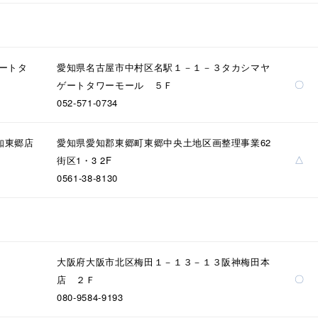
ニン
エレガント
カジュアル
フォーマル
モード
ス
ご褒美
記念日
誕生日
気分転換
デート
ゲートタ
愛知県名古屋市中村区名駅１－１－３タカシマヤ
〇
ゲートタワーモール ５Ｆ
ジュエリー
腕周りジュエリー
ペアジュエリー
ベストセ
052-571-0734
ンラインショップ限定
知東郷店
愛知県愛知郡東郷町東郷中央土地区画整理事業62
△
街区1・3 2F
～
0561-38-8130
～
大阪府大阪市北区梅田１－１３－１３阪神梅田本
〇
店 ２Ｆ
¥400,00
080-9584-9193