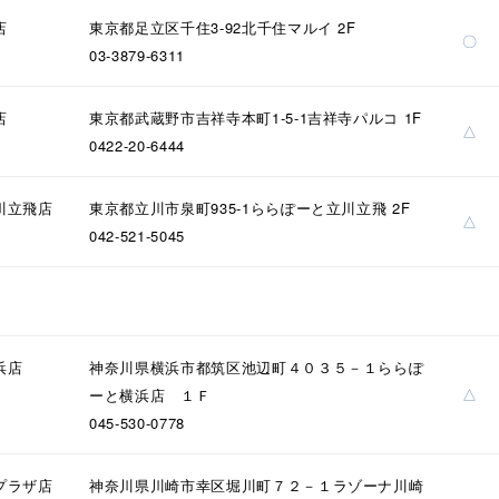
店
東京都足立区千住3-92北千住マルイ 2F
〇
03-3879-6311
店
東京都武蔵野市吉祥寺本町1-5-1吉祥寺パルコ 1F
△
0422-20-6444
川立飛店
東京都立川市泉町935-1ららぽーと立川立飛 2F
△
042-521-5045
浜店
神奈川県横浜市都筑区池辺町４０３５－１ららぽ
△
ーと横浜店 １Ｆ
045-530-0778
プラザ店
神奈川県川崎市幸区堀川町７２－１ラゾーナ川崎