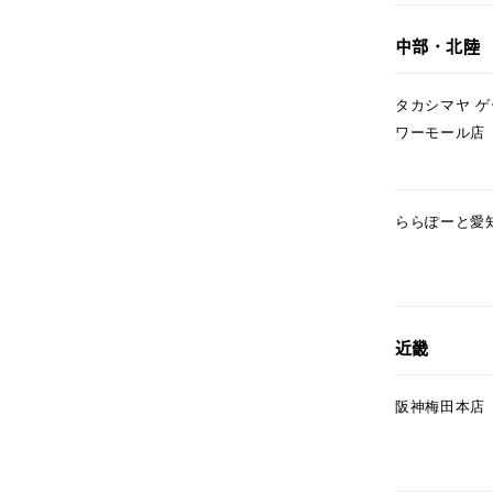
ファッションテイスト
フェミ
中部・北陸
着用シーン
オフィ
タカシマヤ 
ワーモール店
耳周り
コレクション
公式オ
ららぽーと愛
レディース
リングサイズ
メンズ
近畿
リングサイズ
阪神梅田本店
価格
¥0