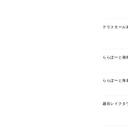
テラスモール
ららぽーと湘
ららぽーと海
人気検索キーワード
#summe
越谷レイクタ
ブランド