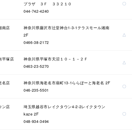
〇
プラザ ３Ｆ ３３２１０
044-742-4240
湘南店
神奈川県藤沢市辻堂神台1-3-1テラスモール湘南
△
2F
0466-38-2172
南平塚店
神奈川県平塚市天沼１０－１－２Ｆ
△
0463-23-5270
老名店
神奈川県海老名市扇町13-1ららぽーと海老名 2F
〇
046-235-5501
r
#ペア
#ダイヤモンド ネックレス
#エタニティ
#くまのプ
ウン店
埼玉県越谷市レイクタウン4-2-2レイクタウン
〇
kaze 2F
048-934-3494