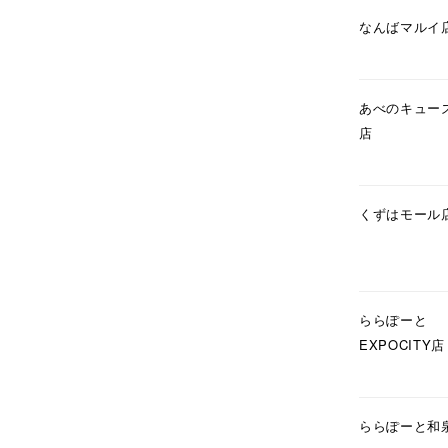
在庫
在
なんばマルイ
あべのキュー
店
くずはモール
ららぽーと
EXPOCITY店
ららぽーと和