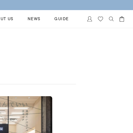
UT US
NEWS
GUIDE
カートに商品がありません。
イヤリング
al Jewelry
ペアブレスレット
保証
ー
ベストセラー
イダルサービス
ングはこちら
イダルリングの選び方