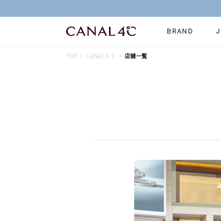
BRAND
TOP
CANAL４℃
店舗一覧
ネックレス
リング
Online Shop
イヤーカフ
ブレスレット
ショッピングガイド
時計
誕生石
よくあるご質問
すべてのジュエリー
ジュエリーポ