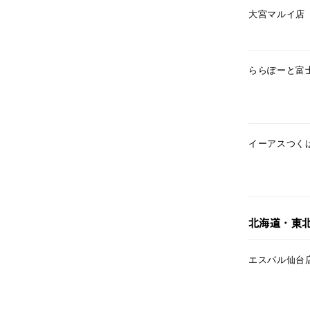
大宮マルイ店
カテゴリー
素材
プラチ
ららぽーと富
カラー
イエロ
イーアスつく
1月の
誕生石
7月の
しずく
モチーフ
北海道・東
クロス
エスパル仙台
クリア
石の色
レッド