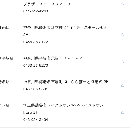
△
プラザ ３Ｆ ３３２１０
044-742-4240
湘南店
神奈川県藤沢市辻堂神台1-3-1テラスモール湘南
△
2F
0466-38-2172
南平塚店
神奈川県平塚市天沼１０－１－２Ｆ
△
0463-23-5270
老名店
神奈川県海老名市扇町13-1ららぽーと海老名 2F
△
046-235-5501
#ハーフエタニティリング
#エタニティ
#ダイヤモンド ネックレス
ウン店
埼玉県越谷市レイクタウン4-2-2レイクタウン
△
kaze 2F
048-934-3494