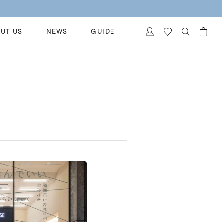
UT US
NEWS
GUIDE
カートに商品がありません。
イヤリング
al Jewelry
ペアブレスレット
保証
ー
ベストセラー
イダルサービス
ングはこちら
イダルリングの選び方