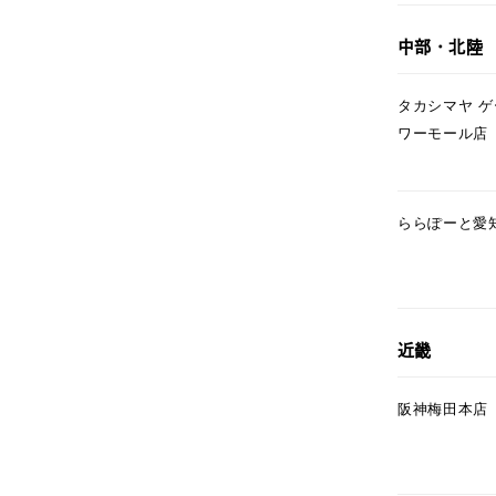
ファッションテイスト
フェミ
中部・北陸
着用シーン
オフィ
タカシマヤ 
ワーモール店
耳周り
コレクション
公式オ
ららぽーと愛
レディース
リングサイズ
メンズ
近畿
リングサイズ
阪神梅田本店
価格
¥0