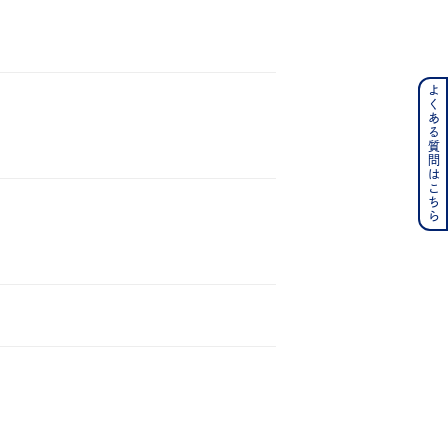
よくある質問はこちら
ンレス
その他
の誕生石
6月の誕生石
月の誕生石
12月の誕生石
ムーン
フラワー
イエロー
ブラウン