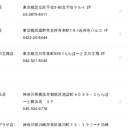
店
東京都足立区千住3-92北千住マルイ 2F
△
03-3879-6311
店
東京都武蔵野市吉祥寺本町1-5-1吉祥寺パルコ 1F
△
0422-20-6444
川立飛店
東京都立川市泉町935-1ららぽーと立川立飛 2F
△
042-521-5045
浜店
神奈川県横浜市都筑区池辺町４０３５－１ららぽ
△
ーと横浜店 １Ｆ
045-530-0778
プラザ店
神奈川県川崎市幸区堀川町７２－１ラゾーナ川崎