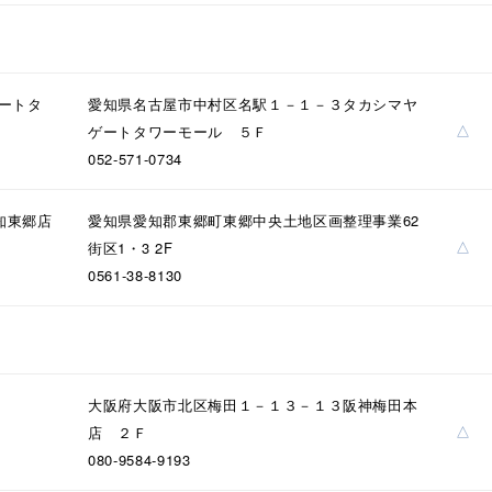
ニン
エレガント
カジュアル
フォーマル
モード
ス
ご褒美
記念日
誕生日
気分転換
デート
ゲートタ
愛知県名古屋市中村区名駅１－１－３タカシマヤ
△
ゲートタワーモール ５Ｆ
ジュエリー
腕周りジュエリー
ペアジュエリー
ベストセ
052-571-0734
ンラインショップ限定
知東郷店
愛知県愛知郡東郷町東郷中央土地区画整理事業62
△
街区1・3 2F
～
0561-38-8130
～
大阪府大阪市北区梅田１－１３－１３阪神梅田本
△
店 ２Ｆ
¥400,00
080-9584-9193