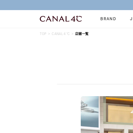
BRAND
TOP
CANAL４℃
店舗一覧
ネックレス
リング
Online Shop
イヤーカフ
ブレスレット
ショッピングガイド
時計
誕生石
よくあるご質問
すべてのジュエリー
ジュエリーポ