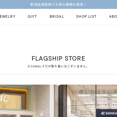
新規会員登録でお得な情報を配信！
JEWELRY
GIFT
BRIDAL
SHOP LIST
ABO
ピンキーリング
ピアス
Fashion Jewelry
Brid
ペアネックレス
ペアリング
プレゼントガイド
永久
FLAGSHIP STORE
新着商品
限定ジュエリ
ジュエリーケア
ブラ
※CANAL４℃の取り扱いはございません。
ーチ
アジャスター
ブライダルリ
法人のお客様
ブラ