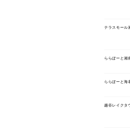
テラスモール
ららぽーと湘
ららぽーと海
人気検索キーワード
#ペア
越谷レイクタ
ブランド