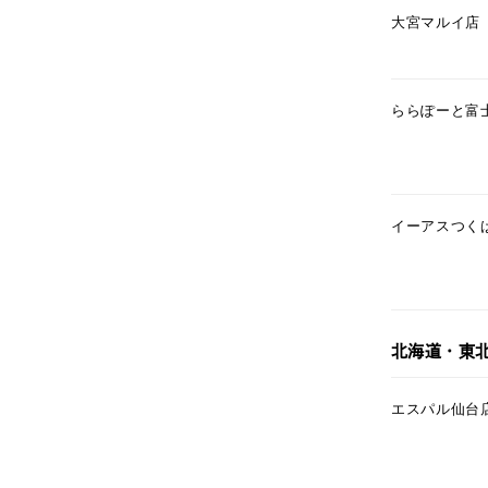
大宮マルイ店
カテゴリー
素材
プラチ
ららぽーと富
カラー
イエロ
イーアスつく
1月の
誕生石
7月の
しずく
モチーフ
北海道・東
クロス
エスパル仙台
クリア
石の色
レッド