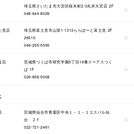
埼玉県さいたま市大宮区桜木町2-3丸井大宮店 2F
△
048-644-8026
ナ
K18
K10
K7
ゴールド
シルバー
ステ
士見店
埼玉県富士見市山室1-1313ららぽーと富士見 2F
△
26510
049-255-5595
ーカラー
ピンクカラー
ホワイトカラー
トリプルカラー
ば店
茨城県つくば市研究学園5丁目19番イーアスつく
誕生石
2月の誕生石
3月の誕生石
4月の誕生石
5月
△
ば 1F
誕生石
8月の誕生石
9月の誕生石
10月の誕生石
11
029-856-5008
リセット
絞り込んで検索する
ハート
一粒
三石
パヴェ
ライン
馬蹄
北
ダブルループ
星座
イニシャル
リボン
その他
店
宮城県仙台市青葉区中央１－１－１エスパル仙
ホワイト
ピンク
パープル
ブルー
グリーン
△
台 ２Ｆ
マルチカラー
022-721-2461