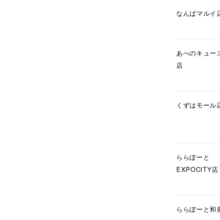
在庫
在
なんばマルイ
あべのキュー
店
くずはモール
ららぽーと
EXPOCITY店
ららぽーと和