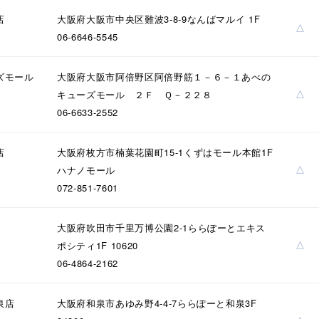
庫ありのみ
すべて表示
店
大阪府大阪市中央区難波3-8-9なんばマルイ 1F
△
06-6646-5545
ズモール
大阪府大阪市阿倍野区阿倍野筋１－６－１あべの
△
キューズモール ２Ｆ Ｑ－２２８
06-6633-2552
店
大阪府枚方市楠葉花園町15-1くずはモール本館1F
△
ハナノモール
072-851-7601
大阪府吹田市千里万博公園2-1ららぽーとエキス
△
ポシティ1F 10620
06-4864-2162
泉店
大阪府和泉市あゆみ野4-4-7ららぽーと和泉3F