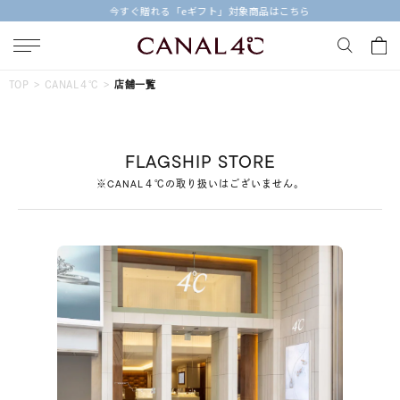
今すぐ贈れる「eギフト」対象商品はこちら
キーワードで検索する
TOP
CANAL４℃
店舗一覧
人気検索キーワード
FLAGSHIP STORE
#ペア
#eギフト
#ハーフエタニティリング
#刻印可
※CANAL４℃の取り扱いはございません。
#メンズ ネックレス
ブランド
Canal４℃
カテゴリー
すべてのジュエリー
素材