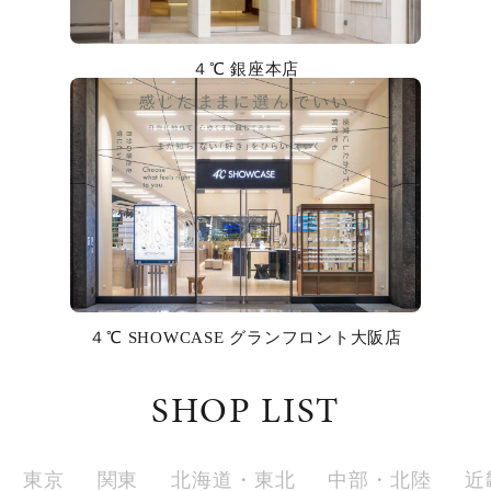
カラー
４℃ 銀座本店
誕生石
モチーフ
石の色
ファッションテイスト
着用シーン
４℃ SHOWCASE グランフロント大阪店
コレクション
SHOP LIST
レディース
～
リングサイズ
東京
関東
北海道・東北
中部・北陸
近