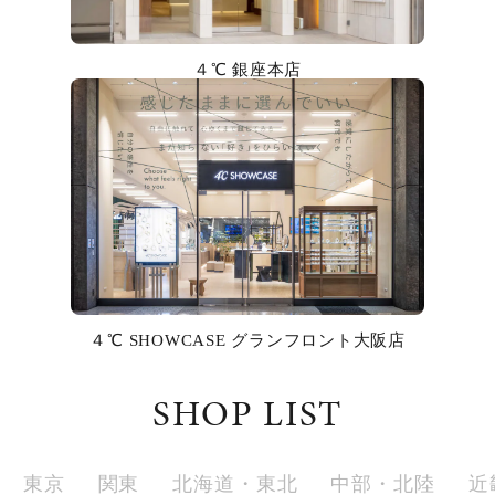
カラー
４℃ 銀座本店
誕生石
モチーフ
石の色
ファッションテイスト
着用シーン
４℃ SHOWCASE グランフロント大阪店
コレクション
SHOP LIST
レディース
～
リングサイズ
東京
関東
北海道・東北
中部・北陸
近