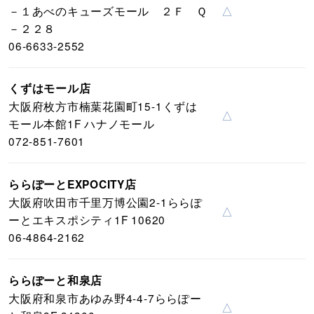
－１あべのキューズモール ２Ｆ Ｑ
△
－２２８
06-6633-2552
くずはモール店
大阪府枚方市楠葉花園町15-1くずは
△
モール本館1F ハナノモール
072-851-7601
ららぽーとEXPOCITY店
大阪府吹田市千里万博公園2-1ららぽ
△
ーとエキスポシティ1F 10620
06-4864-2162
ららぽーと和泉店
大阪府和泉市あゆみ野4-4-7ららぽー
△