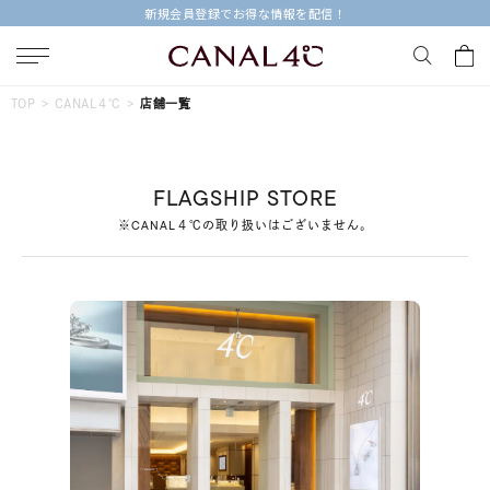
今すぐ贈れる「eギフト」対象商品はこちら
キーワードで検索する
TOP
CANAL４℃
店舗一覧
人気検索キーワード
FLAGSHIP STORE
#summer
#ペア
#ダイヤモンド ネックレス
※CANAL４℃の取り扱いはございません。
#エタニティ
#くまのプーさん
ブランド
Canal４℃
カテゴリー
すべてのジュエリー
素材