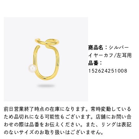
メンズ
～
リングサイズ
価格
¥0
¥400,000
商品名：
シルバー
イヤーカフ/左耳用
在庫
在庫ありのみ
すべて表示
品番：
152624251008
前日営業終了時点の在庫になります。常時変動している
ため品切れになる可能性もございます。店舗にお問い合
わせの際は品番をお伝えください。また、リングは表記
のないサイズのお取り扱いはございません。