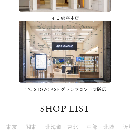
カラー
４℃ 銀座本店
誕生石
モチーフ
石の色
ファッションテイスト
着用シーン
４℃ SHOWCASE グランフロント大阪店
コレクション
SHOP LIST
レディース
～
リングサイズ
東京
関東
北海道・東北
中部・北陸
近