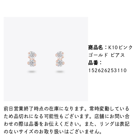
メンズ
～
リングサイズ
価格
¥0
¥400,000
商品名：
K10ピンク
ゴールド ピアス
在庫
在庫ありのみ
すべて表示
品番：
152626253110
前日営業終了時点の在庫になります。常時変動している
ため品切れになる可能性もございます。店舗にお問い合
わせの際は品番をお伝えください。また、リングは表記
のないサイズのお取り扱いはございません。