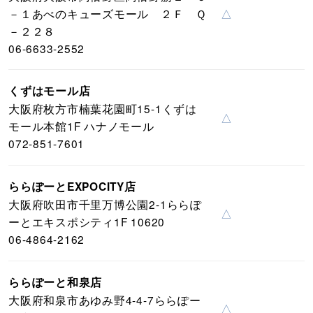
－１あべのキューズモール ２Ｆ Ｑ
△
－２２８
06-6633-2552
くずはモール店
大阪府枚方市楠葉花園町15-1くずは
△
モール本館1F ハナノモール
072-851-7601
ららぽーとEXPOCITY店
大阪府吹田市千里万博公園2-1ららぽ
△
ーとエキスポシティ1F 10620
06-4864-2162
ららぽーと和泉店
大阪府和泉市あゆみ野4-4-7ららぽー
△