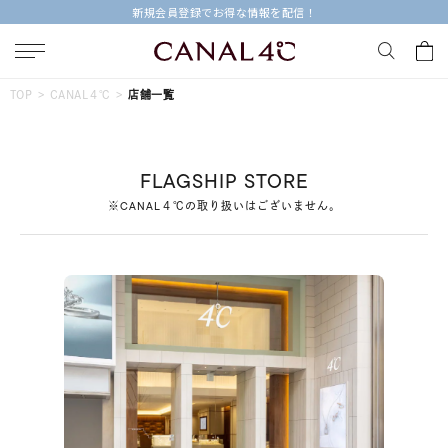
新規会員登録でお得な情報を配信！
キーワードで検索する
TOP
CANAL４℃
店舗一覧
人気検索キーワード
FLAGSHIP STORE
#ペア
#ハーフエタニティリング
#エタニティ
※CANAL４℃の取り扱いはございません。
#ダイヤモンド ネックレス
#eギフト
ブランド
Canal４℃
カテゴリー
すべてのジュエリー
素材