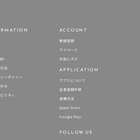
イエロー
ブラウン
ORMATION
ACCOUNT
シンプル
ユニセックス
せ
新規登録
要
マイページ
結婚式
推し活
規約
お気に入り
取引法
APPLICATION
クション
バシーポリシー
アプリについて
合わせ
会員登録手順
ナビリティ
連携方法
報
Apple Store
Google Play
FOLLOW US