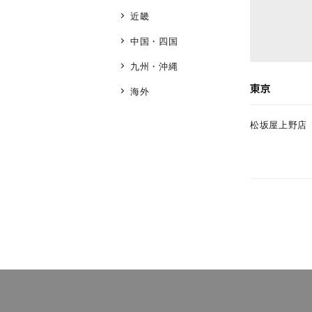
近畿
ブランド
中国・四国
九州・沖縄
カテゴリー
東京
海外
松坂屋上野店
素材
プラチ
カラー
イエロ
1月の
誕生石
7月の
しずく
モチーフ
クロス