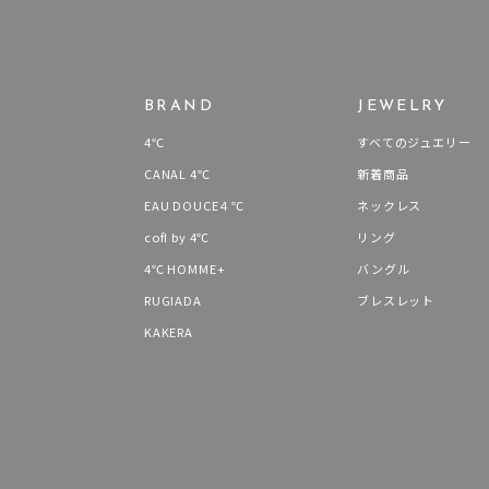
クリア
石の色
レッド
BRAND
JEWELRY
ファッションテイスト
フェミ
4℃
すべてのジュエリー
CANAL 4℃
新着商品
着用シーン
オフィ
EAU DOUCE４℃
ネックレス
cofl by 4℃
リング
耳周り
コレクション
4℃ HOMME+
バングル
公式オ
RUGIADA
ブレスレット
KAKERA
レディース
リングサイズ
メンズ
リングサイズ