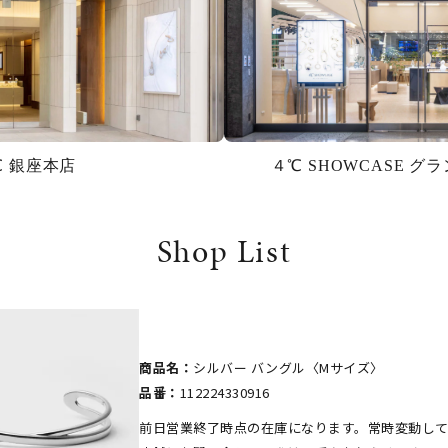
℃ 銀座本店
４℃ SHOWCASE 
Shop List
商品名：
シルバー バングル〈Mサイズ〉
品番：
112224330916
#ハーフエタニティリング
#エタニティ
#ダイヤモンド ネックレス
前日営業終了時点の在庫になります。常時変動し