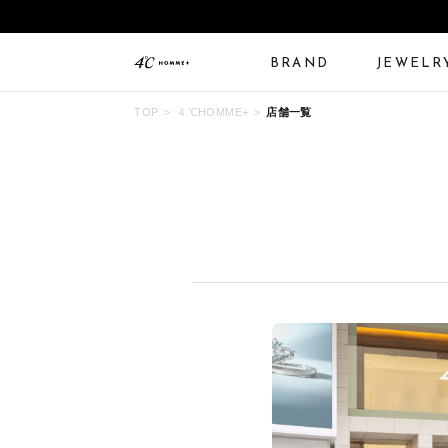
BRAND
JEWELR
TOP
４℃HOMME+
店舗一覧
ALL JEWELRY
LIMITED JEWELRY
N
BANGLE
BRACELET
B