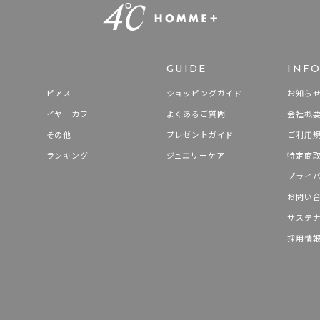
ホワイト
ピンク
パープル
ブルー
グリーン
マルチカラー
GUIDE
INF
ニン
エレガント
カジュアル
フォーマル
モード
ピアス
ショッピングガイド
お知ら
イヤーカフ
よくあるご質問
会社概
ス
ご褒美
記念日
誕生日
気分転換
デート
その他
プレゼントガイド
ご利用
ランキング
ジュエリーケア
特定商
ジュエリー
腕周りジュエリー
ペアジュエリー
ベストセレ
プライ
ンラインショップ限定
お問い
サステ
～
採用情
～