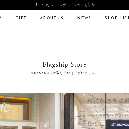
「TAAKK」とコラボレーションを始動
Y
GIFT
ABOUT US
NEWS
SHOP LIS
ECKLACE
NECKLACE CHAIN
RING
Online Shop
Fashion Jewelry
ANGLE
PIERCED EARRINGS
EAR CUFF
ショッピングガイド
プレゼントガイド
Flagship Store
よくあるご質問
ジュエリーケア
※CANAL４℃の取り扱いはございません。