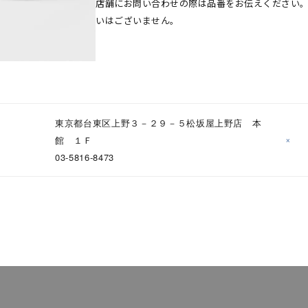
店舗にお問い合わせの際は品番をお伝えください
いはございません。
東京都台東区上野３－２９－５松坂屋上野店 本
ナ
K18
K10
K7
ゴールド
シルバー
ステ
×
館 １Ｆ
03-5816-8473
ーカラー
ピンクカラー
ホワイトカラー
トリプルカラー
誕生石
2月の誕生石
3月の誕生石
4月の誕生石
5月の
誕生石
8月の誕生石
9月の誕生石
10月の誕生石
11
リセット
絞り込んで検索する
ハート
一粒
三石
パヴェ
ライン
馬蹄
ダブルループ
星座
イニシャル
リボン
その他