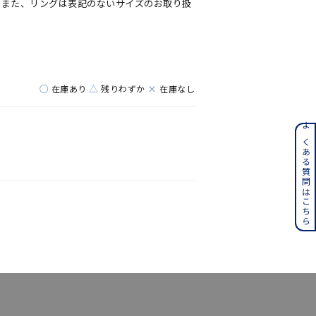
。また、リングは表記のないサイズのお取り扱
○
△
×
在庫あり
残りわずか
在庫なし
ンレス
よくある質問はこちら
その他
誕生石
6月の誕生石
月の誕生石
12月の誕生石
ムーン
フラワー