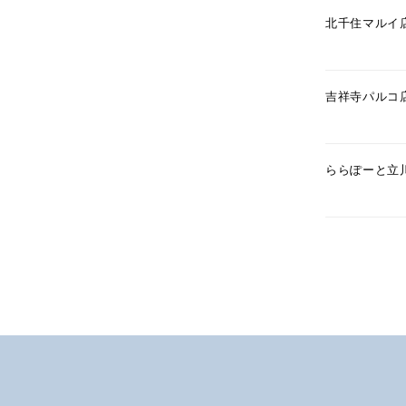
北千住マルイ
カラー
イエロ
1月の
吉祥寺パルコ
誕生石
7月の
しずく
ららぽーと立
モチーフ
クロス
クリア
石の色
レッド
ファッションテイスト
フェミ
着用シーン
オフィ