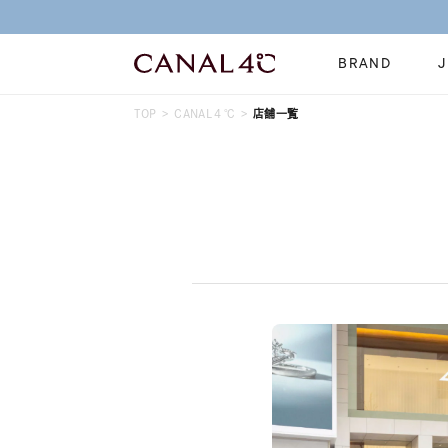
BRAND
TOP
CANAL４℃
店舗一覧
ネックレス
リング
Online Shop
イヤーカフ
ブレスレット
ショッピングガイド
時計
誕生石
よくあるご質問
すべてのジュエリー
ジュエリーポ