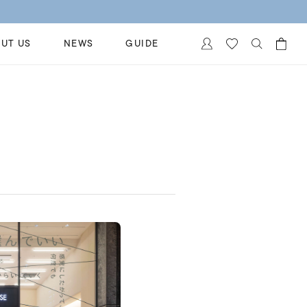
UT US
NEWS
GUIDE
カートに商品がありません。
イヤリング
al Jewelry
ペアブレスレット
保証
ー
ベストセラー
イダルサービス
ングはこちら
イダルリングの選び方