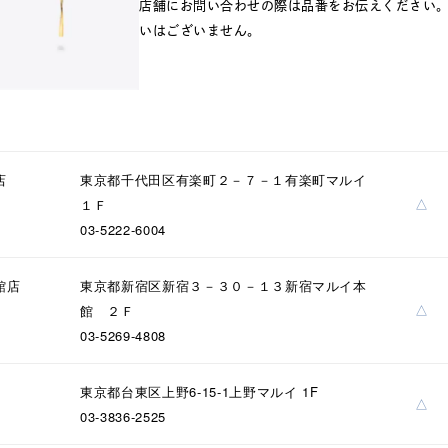
店舗にお問い合わせの際は品番をお伝えください
いはございません。
店
東京都千代田区有楽町２－７－１有楽町マルイ
r
#ペア
#ダイヤモンド ネックレス
#エタニティ
#くまのプ
△
１Ｆ
03-5222-6004
館店
東京都新宿区新宿３－３０－１３新宿マルイ本
△
館 ２Ｆ
03-5269-4808
東京都台東区上野6-15-1上野マルイ 1F
△
03-3836-2525
ナ
K18
K10
K7
ゴールド
シルバー
ステ