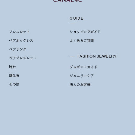
ジュエリー
腕周りジュエリー
ペアジュエリー
ベストセ
ンラインショップ限定
GUIDE
ブレスレット
ショッピングガイド
～
ペアネックレス
よくあるご質問
ペアリング
FASHION JEWELRY
ペアブレスレット
～
時計
プレゼントガイド
誕生石
ジュエリーケア
¥400,00
その他
法人のお客様
庫ありのみ
すべて表示