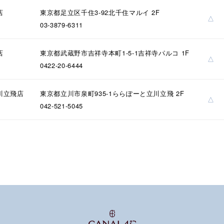
店
東京都足立区千住3-92北千住マルイ 2F
ーカラー
ピンクカラー
ホワイトカラー
トリプルカラー
△
03-3879-6311
誕生石
2月の誕生石
3月の誕生石
4月の誕生石
5月
店
東京都武蔵野市吉祥寺本町1-5-1吉祥寺パルコ 1F
誕生石
8月の誕生石
9月の誕生石
10月の誕生石
11
△
0422-20-6444
リセット
絞り込んで検索する
ハート
一粒
三石
パヴェ
ライン
馬蹄
川立飛店
東京都立川市泉町935-1ららぽーと立川立飛 2F
△
ダブルループ
星座
イニシャル
リボン
その他
042-521-5045
ホワイト
ピンク
パープル
ブルー
グリーン
マルチカラー
ニン
エレガント
カジュアル
フォーマル
モード
ス
ご褒美
記念日
誕生日
気分転換
デート