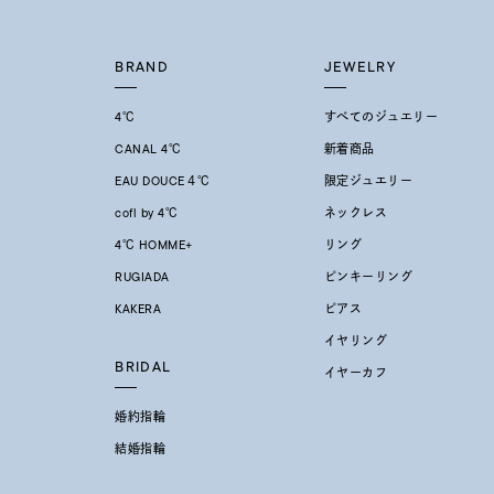
耳周り
コレクション
公式オ
BRAND
JEWELRY
レディース
4℃
すべてのジュエリー
リングサイズ
CANAL 4℃
新着商品
EAU DOUCE４℃
限定ジュエリー
メンズ
cofl by 4℃
ネックレス
リングサイズ
4℃ HOMME+
リング
RUGIADA
ピンキーリング
価格
¥0
KAKERA
ピアス
イヤリング
BRIDAL
在庫
在
イヤーカフ
婚約指輪
結婚指輪