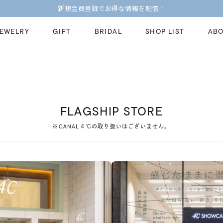
新規会員登録でお得な情報を配信！
JEWELRY
GIFT
BRIDAL
SHOP LIST
ABO
ピンキーリング
ピアス
Fashion Jewelry
Brid
ペアネックレス
ペアリング
プレゼントガイド
永久
FLAGSHIP STORE
新着商品
限定ジュエリ
ジュエリーケア
ブラ
※CANAL４℃の取り扱いはございません。
ーチ
アジャスター
ブライダルリ
法人のお客様
ブラ