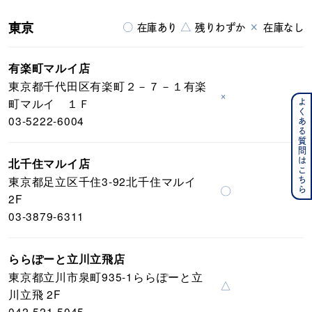
東京
○
△
×
在庫あり
残りわずか
在庫なし
有楽町マルイ店
東京都千代田区有楽町２－７－１有楽
×
町マルイ １Ｆ
よくある質問はこちら
03-5222-6004
北千住マルイ店
東京都足立区千住3-92北千住マルイ
〇
2F
03-3879-6311
ららぽーと立川立飛店
東京都立川市泉町935-1ららぽーと立
△
川立飛 2F
042-521-5045