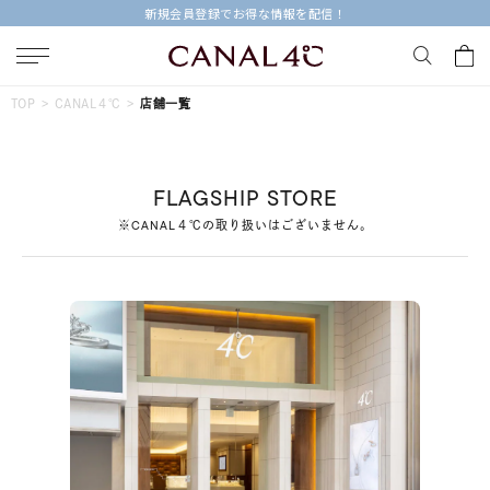
新規会員登録でお得な情報を配信！
キーワードで検索する
TOP
CANAL４℃
店舗一覧
人気検索キーワード
FLAGSHIP STORE
#ペア
#eギフト
#ハーフエタニティリング
#刻印可
※CANAL４℃の取り扱いはございません。
#メンズ ネックレス
ブランド
Canal４℃
カテゴリー
すべてのジュエリー
素材