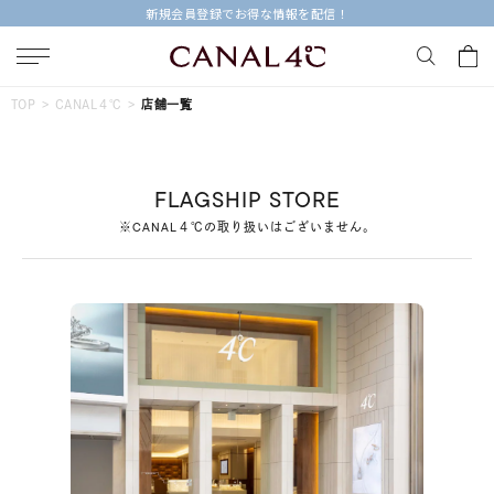
新規会員登録でお得な情報を配信！
キーワードで検索する
TOP
CANAL４℃
店舗一覧
人気検索キーワード
FLAGSHIP STORE
#summer
#ペア
#ダイヤモンド ネックレス
※CANAL４℃の取り扱いはございません。
#エタニティ
#くまのプーさん
ブランド
Canal４℃
カテゴリー
すべてのジュエリー
素材