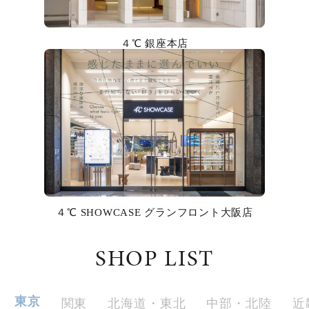
カラー
４℃ 銀座本店
誕生石
モチーフ
石の色
ファッションテイスト
着用シーン
４℃ SHOWCASE グランフロント大阪店
コレクション
SHOP LIST
レディース
～
リングサイズ
東京
関東
北海道・東北
中部・北陸
近