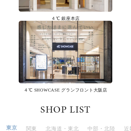
カラー
４℃ 銀座本店
誕生石
モチーフ
石の色
ファッションテイスト
着用シーン
４℃ SHOWCASE グランフロント大阪店
コレクション
SHOP LIST
レディース
～
リングサイズ
東京
関東
北海道・東北
中部・北陸
近