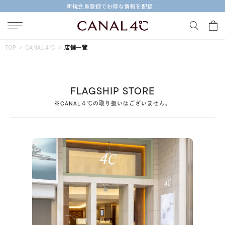
新規会員登録でお得な情報を配信！
キーワードで検索する
TOP
CANAL４℃
店舗一覧
人気検索キーワード
FLAGSHIP STORE
#ペア
#ハーフエタニティリング
#エタニティ
※CANAL４℃の取り扱いはございません。
#ダイヤモンド ネックレス
#eギフト
ブランド
Canal４℃
カテゴリー
すべてのジュエリー
素材