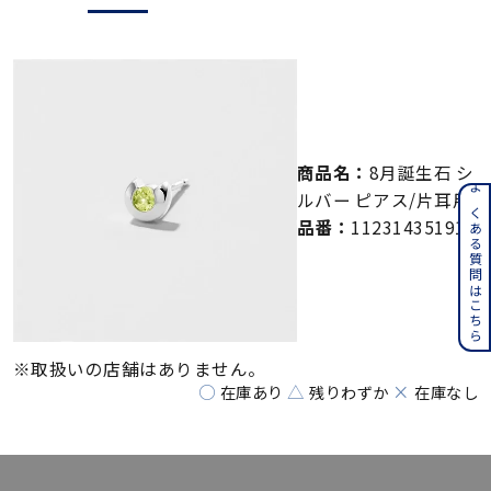
メンズ
～
リングサイズ
価格
¥0
¥400,000
商品名：
8月誕生石 シ
在庫
ルバー ピアス/片耳用
在庫ありのみ
すべて表示
よくある質問はこちら
品番：
112314351910
※取扱いの店舗はありません。
○
△
×
在庫あり
残りわずか
在庫なし