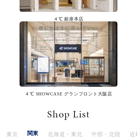
カラー
４℃ 銀座本店
誕生石
モチーフ
石の色
ファッションテイスト
着用シーン
４℃ SHOWCASE グランフロント大阪店
コレクション
Shop List
レディース
～
リングサイズ
関東
東京
北海道・東北
中部・北陸
近