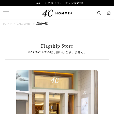
「TAAKK」とコラボレーションを始動
キーワードで検索する
TOP
４℃HOMME+
店舗一覧
人気検索キーワード
Flagship Store
#ペア
#ハーフエタニティリング
#エタニティ
※CANAL４℃の取り扱いはございません。
#ダイヤモンド ネックレス
#eギフト
ブランド
４℃ HOMME+
カテゴリー
すべてのジュエリー
素材