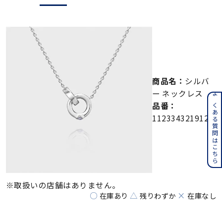
メンズ
～
リングサイズ
価格
¥0
¥400,000
商品名：
シルバ
在庫
在庫ありのみ
すべて表示
ー ネックレス
よくある質問はこちら
品番：
112334321912
※取扱いの店舗はありません。
○
△
×
在庫あり
残りわずか
在庫なし