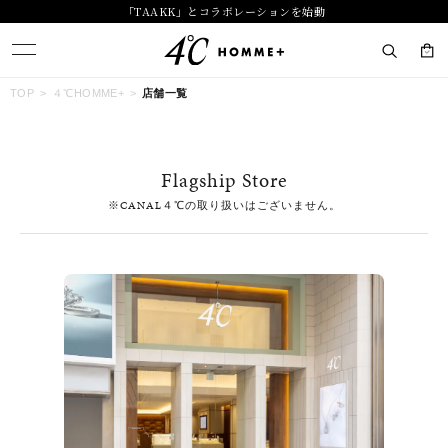
「TAAKK」とコラボレーションを始動
キーワードで検索する
TOP
４℃HOMME+
店舗一覧
人気検索キーワード
Flagship Store
#summer
#ダイヤモンド ネックレス
#くまのプーさん
※CANAL４℃の取り扱いはございません。
#ペア
#エタニティ
ブランド
４℃ HOMME+
カテゴリー
すべてのジュエリー
素材