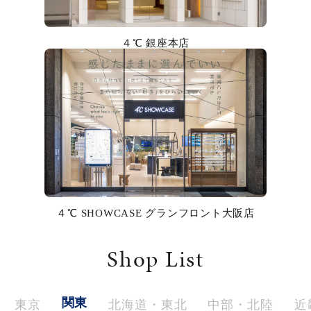
カラー
４℃ 銀座本店
誕生石
モチーフ
石の色
ファッションテイスト
着用シーン
４℃ SHOWCASE グランフロント大阪店
コレクション
Shop List
レディース
～
リングサイズ
関東
東京
北海道・東北
中部・北陸
近