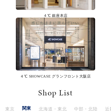
カラー
４℃ 銀座本店
誕生石
モチーフ
石の色
ファッションテイスト
着用シーン
４℃ SHOWCASE グランフロント大阪店
コレクション
Shop List
レディース
～
リングサイズ
関東
東京
北海道・東北
中部・北陸
近