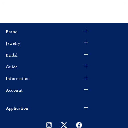
Brand
Jewelry
Bridal
Guide
Information
Account
Application