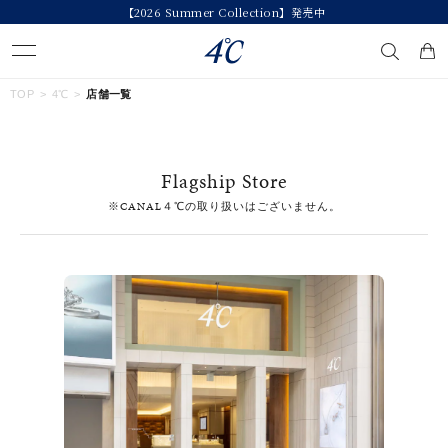
【2026 Summer Collection】発売中
キーワードで検索する
TOP
4℃
店舗一覧
人気検索キーワード
Flagship Store
#summer
#ダイヤモンド ネックレス
#くまのプーさん
※CANAL４℃の取り扱いはございません。
#エタニティ
#ジュエリー
ブランド
４℃
カテゴリー
すべてのジュエリー
素材