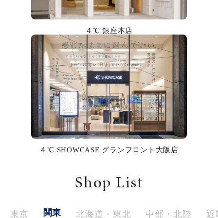
カラー
４℃ 銀座本店
誕生石
モチーフ
石の色
ファッションテイスト
着用シーン
４℃ SHOWCASE グランフロント大阪店
コレクション
Shop List
レディース
～
リングサイズ
関東
東京
北海道・東北
中部・北陸
近