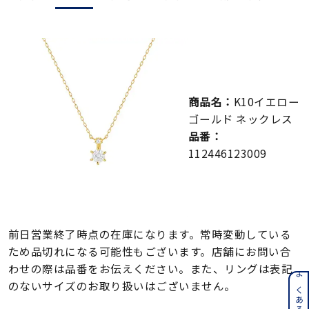
メンズ
～
リングサイズ
価格
¥0
¥400,000
商品名：
K10イエロー
ゴールド ネックレス
在庫
在庫ありのみ
すべて表示
品番：
112446123009
前日営業終了時点の在庫になります。常時変動している
ため品切れになる可能性もございます。店舗にお問い合
わせの際は品番をお伝えください。また、リングは表記
のないサイズのお取り扱いはございません。