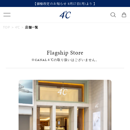
【価格改定のお知らせ 8月17日(月)より 】
キーワードで検索する
TOP
4℃
店舗一覧
人気検索キーワード
Flagship Store
#summer
#ペア
#ダイヤモンド ネックレス
#エタニティ
※CANAL４℃の取り扱いはございません。
#くまのプーさん
ブランド
４℃
カテゴリー
すべてのジュエリー
素材