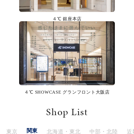
カラー
４℃ 銀座本店
誕生石
モチーフ
石の色
ファッションテイスト
着用シーン
４℃ SHOWCASE グランフロント大阪店
コレクション
Shop List
レディース
～
リングサイズ
関東
東京
北海道・東北
中部・北陸
近