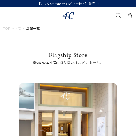
【2026 Summer Collection】発売中
キーワードで検索する
TOP
4℃
店舗一覧
人気検索キーワード
Flagship Store
#ペア
#ハーフエタニティリング
#エタニティ
※CANAL４℃の取り扱いはございません。
#ダイヤモンド ネックレス
#eギフト
ブランド
４℃
カテゴリー
すべてのジュエリー
素材