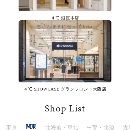
カラー
４℃ 銀座本店
誕生石
モチーフ
石の色
ファッションテイスト
着用シーン
４℃ SHOWCASE グランフロント大阪店
コレクション
Shop List
レディース
～
リングサイズ
関東
東京
北海道・東北
中部・北陸
近