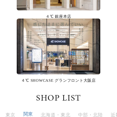
カラー
４℃ 銀座本店
誕生石
モチーフ
石の色
ファッションテイスト
着用シーン
４℃ SHOWCASE グランフロント大阪店
コレクション
SHOP LIST
レディース
～
リングサイズ
関東
東京
北海道・東北
中部・北陸
近