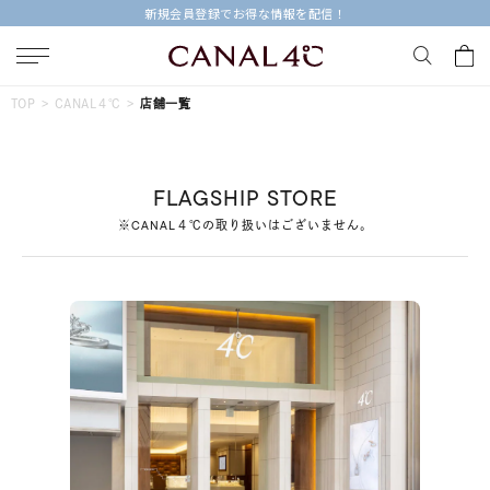
新規会員登録でお得な情報を配信！
キーワードで検索する
TOP
CANAL４℃
店舗一覧
人気検索キーワード
FLAGSHIP STORE
#summer
#ダイヤモンド ネックレス
#くまのプーさん
※CANAL４℃の取り扱いはございません。
#ペア
#エタニティ
ブランド
Canal４℃
カテゴリー
すべてのジュエリー
素材