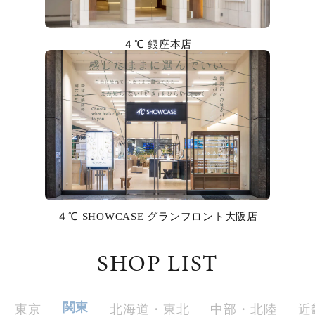
カラー
４℃ 銀座本店
誕生石
モチーフ
石の色
ファッションテイスト
着用シーン
４℃ SHOWCASE グランフロント大阪店
コレクション
SHOP LIST
レディース
～
リングサイズ
関東
東京
北海道・東北
中部・北陸
近