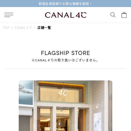
新規会員登録でお得な情報を配信！
キーワードで検索する
TOP
CANAL４℃
店舗一覧
人気検索キーワード
FLAGSHIP STORE
#ペア
#ハーフエタニティリング
#エタニティ
※CANAL４℃の取り扱いはございません。
#ダイヤモンド ネックレス
#eギフト
ブランド
Canal４℃
カテゴリー
すべてのジュエリー
素材