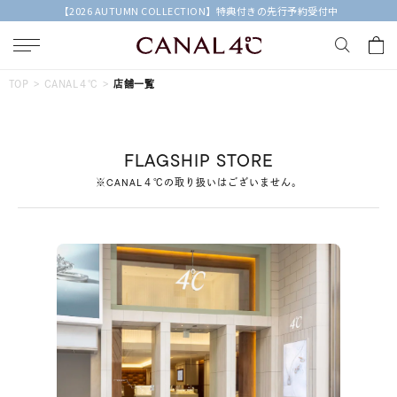
【2026 AUTUMN COLLECTION】特典付きの先行予約受付中
キーワードで検索する
TOP
CANAL４℃
店舗一覧
人気検索キーワード
FLAGSHIP STORE
#summer
#ダイヤモンド ネックレス
#くまのプーさん
※CANAL４℃の取り扱いはございません。
#ペア
#エタニティ
ブランド
Canal４℃
カテゴリー
すべてのジュエリー
素材