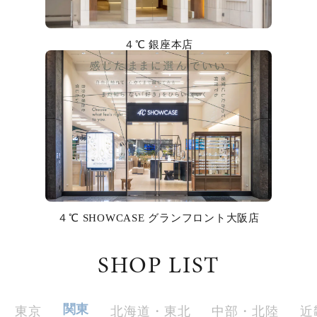
カラー
４℃ 銀座本店
誕生石
モチーフ
石の色
ファッションテイスト
着用シーン
４℃ SHOWCASE グランフロント大阪店
コレクション
SHOP LIST
レディース
～
リングサイズ
関東
東京
北海道・東北
中部・北陸
近