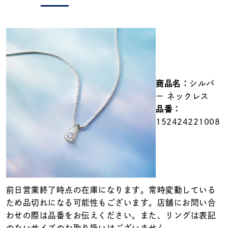
メンズ
～
リングサイズ
価格
¥0
¥400,000
商品名：
シルバ
在庫
在庫ありのみ
すべて表示
ー ネックレス
品番：
152424221008
前日営業終了時点の在庫になります。常時変動している
ため品切れになる可能性もございます。店舗にお問い合
わせの際は品番をお伝えください。また、リングは表記