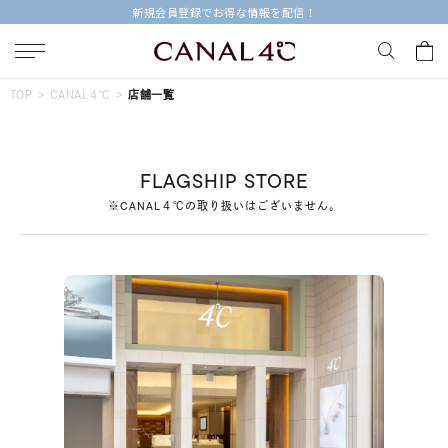
新規会員登録でお得な情報を配信！
キーワードで検索する
TOP
CANAL４℃
店舗一覧
人気検索キーワード
FLAGSHIP STORE
#summer
#ダイヤモンド ネックレス
#くまのプーさん
※CANAL４℃の取り扱いはございません。
#ペア
#エタニティ
ブランド
Canal４℃
カテゴリー
すべてのジュエリー
素材