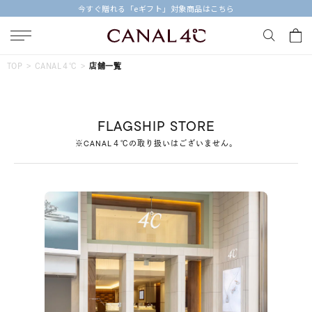
今すぐ贈れる「eギフト」対象商品はこちら
キーワードで検索する
TOP
CANAL４℃
店舗一覧
人気検索キーワード
FLAGSHIP STORE
#ペア
#ハーフエタニティリング
#エタニティ
※CANAL４℃の取り扱いはございません。
#ダイヤモンド ネックレス
#eギフト
ブランド
Canal４℃
カテゴリー
すべてのジュエリー
素材