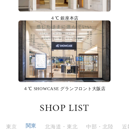
カラー
４℃ 銀座本店
誕生石
モチーフ
石の色
ファッションテイスト
着用シーン
４℃ SHOWCASE グランフロント大阪店
コレクション
SHOP LIST
レディース
～
リングサイズ
関東
東京
北海道・東北
中部・北陸
近