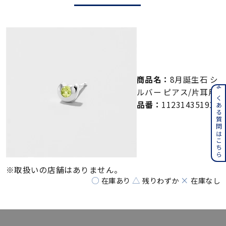
メンズ
～
リングサイズ
価格
¥0
¥400,000
商品名：
8月誕生石 シ
在庫
ルバー ピアス/片耳用
在庫ありのみ
すべて表示
よくある質問はこちら
品番：
112314351910
※取扱いの店舗はありません。
○
△
×
在庫あり
残りわずか
在庫なし