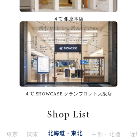
カラー
４℃ 銀座本店
誕生石
モチーフ
石の色
ファッションテイスト
着用シーン
４℃ SHOWCASE グランフロント大阪店
コレクション
Shop List
レディース
～
リングサイズ
北海道・東北
東京
関東
中部・北陸
近