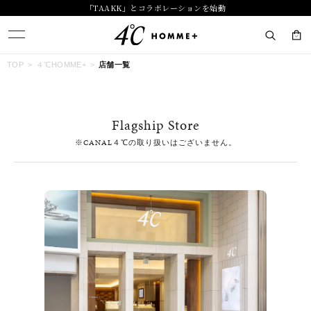
「TAAKK」とコラボレーションを始動
キーワードで検索する
TOP
４℃HOMME+
店舗一覧
人気検索キーワード
Flagship Store
#ペア
#ハーフエタニティリング
#エタニティ
※CANAL４℃の取り扱いはございません。
#ダイヤモンド ネックレス
#eギフト
ブランド
４℃ HOMME+
カテゴリー
すべてのジュエリー
素材