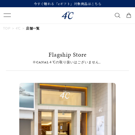
今すぐ贈れる「eギフト」対象商品はこちら
キーワードで検索する
TOP
4℃
店舗一覧
人気検索キーワード
Flagship Store
#ペア
#ハーフエタニティリング
#エタニティ
※CANAL４℃の取り扱いはございません。
#ダイヤモンド ネックレス
#eギフト
ブランド
４℃
カテゴリー
すべてのジュエリー
素材