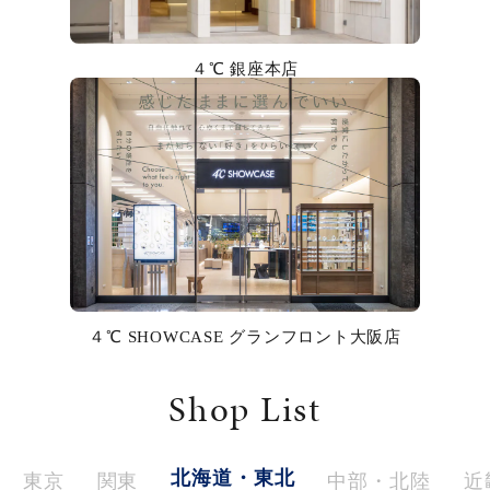
カラー
４℃ 銀座本店
誕生石
モチーフ
石の色
ファッションテイスト
着用シーン
４℃ SHOWCASE グランフロント大阪店
コレクション
Shop List
レディース
～
リングサイズ
北海道・東北
東京
関東
中部・北陸
近