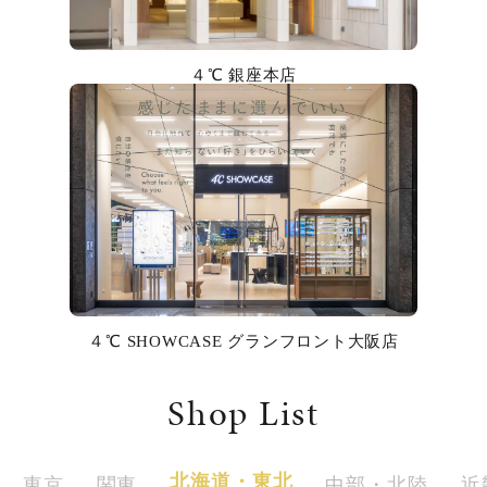
カラー
誕生石
４℃ 銀座本店
モチーフ
石の色
ファッションテイスト
着用シーン
４℃ SHOWCASE グランフロント大阪店
コレクション
Shop List
レディース
～
リングサイズ
北海道・東北
東京
関東
中部・北陸
近