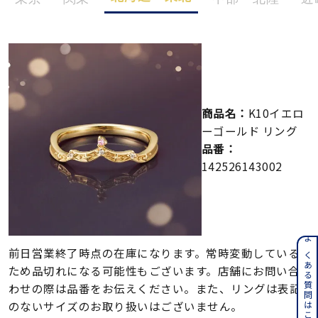
メンズ
～
リングサイズ
価格
¥0
¥400,000
商品名：
K10イエロ
在庫
在庫ありのみ
すべて表示
ーゴールド リング
品番：
142526143002
よくある質問はこちら
前日営業終了時点の在庫になります。常時変動している
ため品切れになる可能性もございます。店舗にお問い合
わせの際は品番をお伝えください。また、リングは表記
のないサイズのお取り扱いはございません。