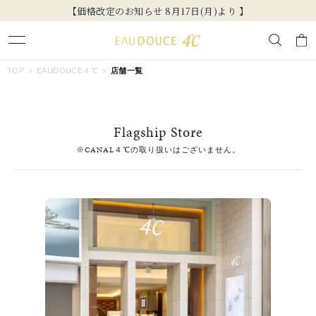
【価格改定のお知らせ 8月17日(月)より 】
キーワードで検索する
TOP
EAUDOUCE４℃
店舗一覧
人気検索キーワード
Flagship Store
#ペア
#eギフト
#ハーフエタニティリング
#刻印可
※CANAL４℃の取り扱いはございません。
#メンズ ネックレス
ブランド
EAU DOUCE４℃
カテゴリー
すべてのジュエリー
素材